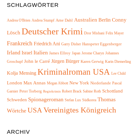
SCHLAGWÖRTER
Australien
Conny
Berlin
Arne Dahl
Andrea O'Brien
Andrea Stumpf
Deutscher Krimi
Lösch
Felix Mayer
Dror Mishani
Frankreich
Friedrich Ani
Hanspeter Eggenberger
Garry Disher
Irland
Italien
Israel
James Ellroy
Japan
Jerome Charyn
Johannes
Jürgen Bürger
John le Carré
Karen Gerwig
Groschupf
Karin Diemerling
Kriminalroman USA
Kolja Mensing
Lee Child
London
Max Annas
New York
Niederlande
Megan Abbott
Pascal
Schottland
Peter Torberg
Garnier
Robert Brack
Sabine Roth
Regiokrimis
Spionageroman
Thomas
Schweden
Südkorea
Stefan Lux
Vereinigtes Königreich
USA
Wörtche
ARCHIV