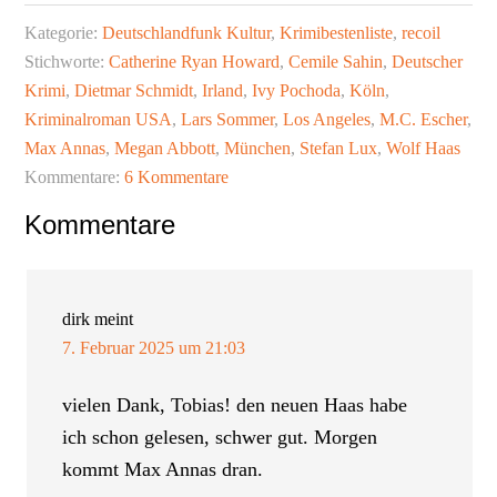
Kategorie:
Deutschlandfunk Kultur
,
Krimibestenliste
,
recoil
Stichworte:
Catherine Ryan Howard
,
Cemile Sahin
,
Deutscher
Krimi
,
Dietmar Schmidt
,
Irland
,
Ivy Pochoda
,
Köln
,
Kriminalroman USA
,
Lars Sommer
,
Los Angeles
,
M.C. Escher
,
Max Annas
,
Megan Abbott
,
München
,
Stefan Lux
,
Wolf Haas
Kommentare:
6 Kommentare
Leser-
Kommentare
Interaktionen
dirk
meint
7. Februar 2025 um 21:03
vielen Dank, Tobias! den neuen Haas habe
ich schon gelesen, schwer gut. Morgen
kommt Max Annas dran.