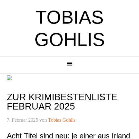
Zur
Zum
Zur
Zur
TOBIAS
Hauptnavigation
Inhalt
Seitenspalte
Fußzeile
springen
springen
springen
springen
GOHLIS
ZUR KRIMIBESTENLISTE
FEBRUAR 2025
7. Februar 2025
von
Tobias Gohlis
Acht Titel sind neu: je einer aus Irland