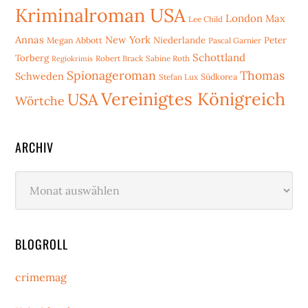
Kriminalroman USA
London
Max
Lee Child
Annas
New York
Niederlande
Peter
Megan Abbott
Pascal Garnier
Schottland
Torberg
Robert Brack
Sabine Roth
Regiokrimis
Spionageroman
Thomas
Schweden
Stefan Lux
Südkorea
Vereinigtes Königreich
USA
Wörtche
ARCHIV
Archiv
BLOGROLL
crimemag