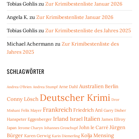
Tobias Gohlis
zu
Zur Krimibestenliste Januar 2026
Angela K.
zu
Zur Krimibestenliste Januar 2026
Tobias Gohlis
zu
Zur Krimibestenliste des Jahres 2025
Michael Achermann
zu
Zur Krimibestenliste des
Jahres 2025
SCHLAGWÖRTER
Australien
Berlin
Arne Dahl
Andrea O'Brien
Andrea Stumpf
Deutscher Krimi
Conny Lösch
Dror
Frankreich
Friedrich Ani
Mishani
Felix Mayer
Garry Disher
Irland
Italien
Israel
Hanspeter Eggenberger
James Ellroy
Jürgen
John le Carré
Japan
Jerome Charyn
Johannes Groschupf
Bürger
Kolja Mensing
Karen Gerwig
Karin Diemerling