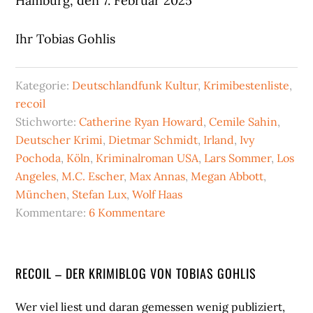
Hamburg, den 7. Februar 2025
Ihr Tobias Gohlis
Kategorie:
Deutschlandfunk Kultur
,
Krimibestenliste
,
recoil
Stichworte:
Catherine Ryan Howard
,
Cemile Sahin
,
Deutscher Krimi
,
Dietmar Schmidt
,
Irland
,
Ivy
Pochoda
,
Köln
,
Kriminalroman USA
,
Lars Sommer
,
Los
Angeles
,
M.C. Escher
,
Max Annas
,
Megan Abbott
,
München
,
Stefan Lux
,
Wolf Haas
Kommentare:
6 Kommentare
Seitenspalte
RECOIL – DER KRIMIBLOG VON TOBIAS GOHLIS
Wer viel liest und daran gemessen wenig publiziert,