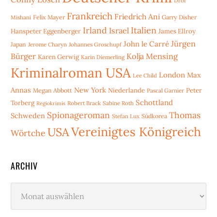
Dror
Frankreich
Friedrich Ani
Mishani
Felix Mayer
Garry Disher
Irland
Italien
Israel
Hanspeter Eggenberger
James Ellroy
Jürgen
John le Carré
Japan
Jerome Charyn
Johannes Groschupf
Bürger
Kolja Mensing
Karen Gerwig
Karin Diemerling
Kriminalroman USA
London
Max
Lee Child
Annas
New York
Niederlande
Peter
Megan Abbott
Pascal Garnier
Schottland
Torberg
Robert Brack
Sabine Roth
Regiokrimis
Spionageroman
Thomas
Schweden
Stefan Lux
Südkorea
Vereinigtes Königreich
USA
Wörtche
ARCHIV
Archiv