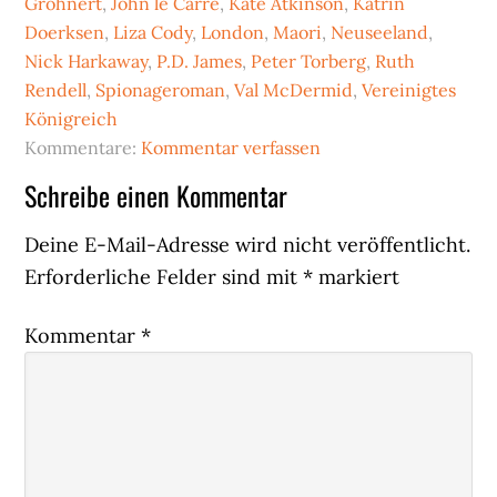
Grohnert
,
John le Carré
,
Kate Atkinson
,
Katrin
Doerksen
,
Liza Cody
,
London
,
Maori
,
Neuseeland
,
Nick Harkaway
,
P.D. James
,
Peter Torberg
,
Ruth
Rendell
,
Spionageroman
,
Val McDermid
,
Vereinigtes
Königreich
Kommentare:
Kommentar verfassen
Leser-
Schreibe einen Kommentar
Interaktionen
Deine E-Mail-Adresse wird nicht veröffentlicht.
Erforderliche Felder sind mit
*
markiert
Kommentar
*