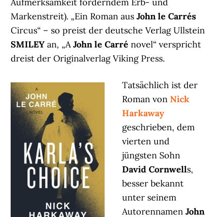
Aufmerksamkeit förderndem Erb- und
Markenstreit). „Ein Roman aus
John le Carrés
Circus“ – so preist der deutsche Verlag Ullstein
SMILEY
an, „A
John le Carré
novel“ verspricht
dreist der Originalverlag Viking Press.
Tatsächlich ist der
Roman von
Nick
Harkaway
geschrieben, dem
vierten und
jüngsten Sohn
David Cornwell
s,
besser bekannt
unter seinem
Autorennamen
John