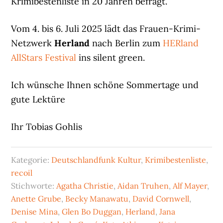
Krimibestenliste in 20 Jahren befragt.
Vom 4. bis 6. Juli 2025 lädt das Frauen-Krimi-
Netzwerk
Herland
nach Berlin zum
HERland
AllStars Festival
ins silent green.
Ich wünsche Ihnen schöne Sommertage und
gute Lektüre
Ihr Tobias Gohlis
Kategorie:
Deutschlandfunk Kultur
,
Krimibestenliste
,
recoil
Stichworte:
Agatha Christie
,
Aidan Truhen
,
Alf Mayer
,
Anette Grube
,
Becky Manawatu
,
David Cornwell
,
Denise Mina
,
Glen Bo Duggan
,
Herland
,
Jana