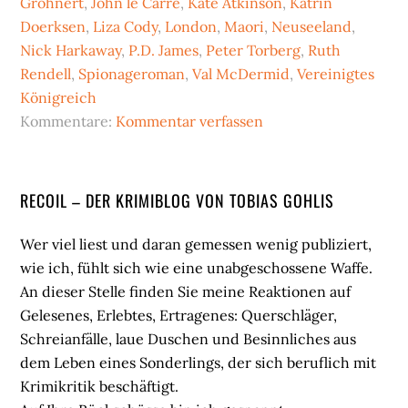
Grohnert
,
John le Carré
,
Kate Atkinson
,
Katrin
Doerksen
,
Liza Cody
,
London
,
Maori
,
Neuseeland
,
Nick Harkaway
,
P.D. James
,
Peter Torberg
,
Ruth
Rendell
,
Spionageroman
,
Val McDermid
,
Vereinigtes
Königreich
Kommentare:
Kommentar verfassen
Seitenspalte
RECOIL – DER KRIMIBLOG VON TOBIAS GOHLIS
Wer viel liest und daran gemessen wenig publiziert,
wie ich, fühlt sich wie eine unabgeschossene Waffe.
An dieser Stelle finden Sie meine Reaktionen auf
Gelesenes, Erlebtes, Ertragenes: Querschläger,
Schreianfälle, laue Duschen und Besinnliches aus
dem Leben eines Sonderlings, der sich beruflich mit
Krimikritik beschäftigt.