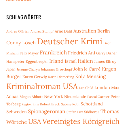
SCHLAGWÖRTER
Australien
Berlin
Arne Dahl
Andrea O'Brien
Andrea Stumpf
Deutscher Krimi
Conny Lösch
Dror
Frankreich
Friedrich Ani
Mishani
Felix Mayer
Garry Disher
Irland
Italien
Israel
Hanspeter Eggenberger
James Ellroy
Jürgen
John le Carré
Japan
Jerome Charyn
Johannes Groschupf
Bürger
Kolja Mensing
Karen Gerwig
Karin Diemerling
Kriminalroman USA
London
Max
Lee Child
Annas
New York
Niederlande
Peter
Megan Abbott
Pascal Garnier
Schottland
Torberg
Robert Brack
Sabine Roth
Regiokrimis
Spionageroman
Thomas
Schweden
Stefan Lux
Südkorea
Vereinigtes Königreich
USA
Wörtche