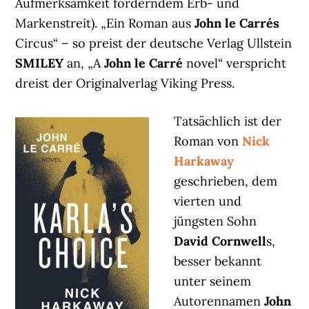
Aufmerksamkeit förderndem Erb- und
Markenstreit). „Ein Roman aus
John le Carrés
Circus“ – so preist der deutsche Verlag Ullstein
SMILEY
an, „A
John le Carré
novel“ verspricht
dreist der Originalverlag Viking Press.
Tatsächlich ist der
Roman von
Nick
Harkaway
geschrieben, dem
vierten und
jüngsten Sohn
David Cornwell
s,
besser bekannt
unter seinem
Autorennamen
John