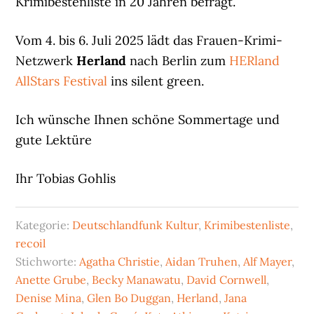
Krimibestenliste in 20 Jahren befragt.
Vom 4. bis 6. Juli 2025 lädt das Frauen-Krimi-
Netzwerk
Herland
nach Berlin zum
HERland
AllStars Festival
ins silent green.
Ich wünsche Ihnen schöne Sommertage und
gute Lektüre
Ihr Tobias Gohlis
Kategorie:
Deutschlandfunk Kultur
,
Krimibestenliste
,
recoil
Stichworte:
Agatha Christie
,
Aidan Truhen
,
Alf Mayer
,
Anette Grube
,
Becky Manawatu
,
David Cornwell
,
Denise Mina
,
Glen Bo Duggan
,
Herland
,
Jana