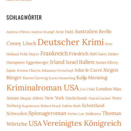
SCHLAGWÖRTER
Australien
Berlin
Arne Dahl
Andrea O'Brien
Andrea Stumpf
Deutscher Krimi
Conny Lösch
Dror
Frankreich
Friedrich Ani
Mishani
Felix Mayer
Garry Disher
Irland
Italien
Israel
Hanspeter Eggenberger
James Ellroy
Jürgen
John le Carré
Japan
Jerome Charyn
Johannes Groschupf
Bürger
Kolja Mensing
Karen Gerwig
Karin Diemerling
Kriminalroman USA
London
Max
Lee Child
Annas
New York
Niederlande
Peter
Megan Abbott
Pascal Garnier
Schottland
Torberg
Robert Brack
Sabine Roth
Regiokrimis
Spionageroman
Thomas
Schweden
Stefan Lux
Südkorea
Vereinigtes Königreich
USA
Wörtche