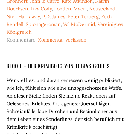
Grohnert
,
John le Carré
,
Kate Atkinson
,
Katrin
Doerksen
,
Liza Cody
,
London
,
Maori
,
Neuseeland
,
Nick Harkaway
,
P.D. James
,
Peter Torberg
,
Ruth
Rendell
,
Spionageroman
,
Val McDermid
,
Vereinigtes
Königreich
Kommentare:
Kommentar verfassen
Seitenspalte
RECOIL – DER KRIMIBLOG VON TOBIAS GOHLIS
Wer viel liest und daran gemessen wenig publiziert,
wie ich, fühlt sich wie eine unabgeschossene Waffe.
An dieser Stelle finden Sie meine Reaktionen auf
Gelesenes, Erlebtes, Ertragenes: Querschläger,
Schreianfälle, laue Duschen und Besinnliches aus
dem Leben eines Sonderlings, der sich beruflich mit
Krimikritik beschäftigt.