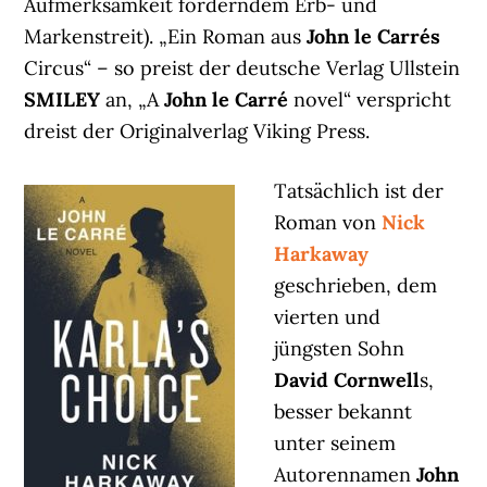
Aufmerksamkeit förderndem Erb- und
Markenstreit). „Ein Roman aus
John le Carrés
Circus“ – so preist der deutsche Verlag Ullstein
SMILEY
an, „A
John le Carré
novel“ verspricht
dreist der Originalverlag Viking Press.
Tatsächlich ist der
Roman von
Nick
Harkaway
geschrieben, dem
vierten und
jüngsten Sohn
David Cornwell
s,
besser bekannt
unter seinem
Autorennamen
John