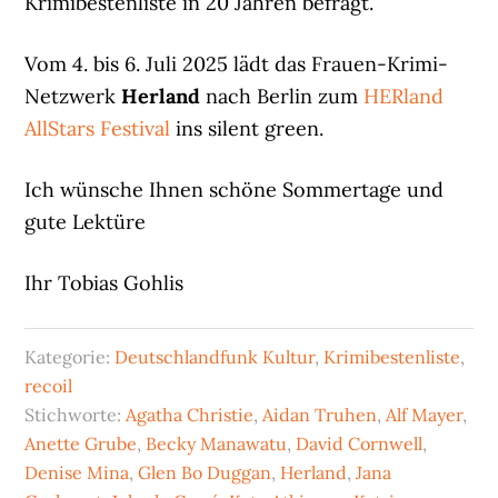
Krimibestenliste in 20 Jahren befragt.
Vom 4. bis 6. Juli 2025 lädt das Frauen-Krimi-
Netzwerk
Herland
nach Berlin zum
HERland
AllStars Festival
ins silent green.
Ich wünsche Ihnen schöne Sommertage und
gute Lektüre
Ihr Tobias Gohlis
Kategorie:
Deutschlandfunk Kultur
,
Krimibestenliste
,
recoil
Stichworte:
Agatha Christie
,
Aidan Truhen
,
Alf Mayer
,
Anette Grube
,
Becky Manawatu
,
David Cornwell
,
Denise Mina
,
Glen Bo Duggan
,
Herland
,
Jana