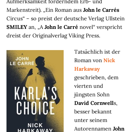
Aufmerksamkeit förderndem Erb- und
Markenstreit). „Ein Roman aus
John le Carrés
Circus“ – so preist der deutsche Verlag Ullstein
SMILEY
an, „A
John le Carré
novel“ verspricht
dreist der Originalverlag Viking Press.
Tatsächlich ist der
Roman von
Nick
Harkaway
geschrieben, dem
vierten und
jüngsten Sohn
David Cornwell
s,
besser bekannt
unter seinem
Autorennamen
John