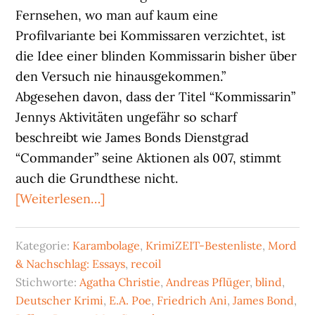
Fernsehen, wo man auf kaum eine
Profilvariante bei Kommissaren verzichtet, ist
die Idee einer blinden Kommissarin bisher über
den Versuch nie hinausgekommen.”
Abgesehen davon, dass der Titel “Kommissarin”
Jennys Aktivitäten ungefähr so scharf
beschreibt wie James Bonds Dienstgrad
“Commander” seine Aktionen als 007, stimmt
auch die Grundthese nicht.
Über“Blinde
[Weiterlesen…]
Kommissare”
–
Kategorie:
Karambolage
,
KrimiZEIT-Bestenliste
,
Mord
auf
& Nachschlag: Essays
,
recoil
die
Stichworte:
Agatha Christie
,
Andreas Pflüger
,
blind
,
Details
Deutscher Krimi
,
E.A. Poe
,
Friedrich Ani
,
James Bond
,