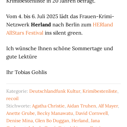
Krimibestenliste in 20 Jahren befragt.
Vom 4. bis 6. Juli 2025 lädt das Frauen-Krimi-
Netzwerk
Herland
nach Berlin zum
HERland
AllStars Festival
ins silent green.
Ich wünsche Ihnen schöne Sommertage und
gute Lektüre
Ihr Tobias Gohlis
Kategorie:
Deutschlandfunk Kultur
,
Krimibestenliste
,
recoil
Stichworte:
Agatha Christie
,
Aidan Truhen
,
Alf Mayer
,
Anette Grube
,
Becky Manawatu
,
David Cornwell
,
Denise Mina
,
Glen Bo Duggan
,
Herland
,
Jana