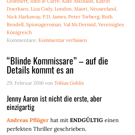
Grohnert
,
John le Carré
,
Kate Atkinson
,
Katrin
Doerksen
,
Liza Cody
,
London
,
Maori
,
Neuseeland
,
Nick Harkaway
,
P.D. James
,
Peter Torberg
,
Ruth
Rendell
,
Spionageroman
,
Val McDermid
,
Vereinigtes
Königreich
Kommentare:
Kommentar verfassen
“Blinde Kommissare” – auf die
Details kommt es an
29. Februar 2016
von
Tobias Gohlis
Jenny Aaron ist nicht die erste, aber
einzigartig
Andreas Pflüger
hat mit
ENDGÜLTIG
einen
perfekten Thriller geschrieben.