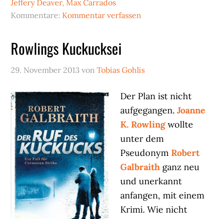
Jeffery Deaver
,
Max Carrados
kommt
Kommentare:
Kommentar verfassen
es
an
Rowlings Kuckucksei
29. November 2013
von
Tobias Gohlis
Der Plan ist nicht
aufgegangen.
Joanne
K. Rowling
wollte
unter dem
Pseudonym
Robert
Galbraith
ganz neu
und unerkannt
anfangen, mit einem
Krimi. Wie nicht