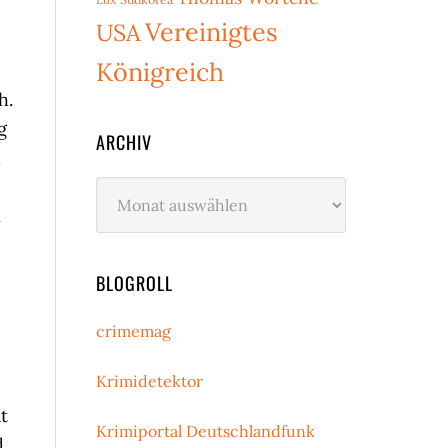
Vereinigtes
USA
Königreich
h.
g
ARCHIV
h
Archiv
n
BLOGROLL
crimemag
Krimidetektor
t
Krimiportal Deutschlandfunk
d