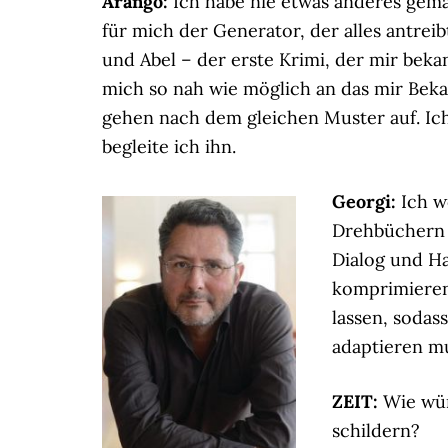
Arango:
Ich habe nie etwas anderes gema
für mich der Generator, der alles antrei
und Abel – der erste Krimi, der mir bek
mich so nah wie möglich an das mir Bekan
gehen nach dem gleichen Muster auf. Ich 
begleite ich ihn.
Georgi:
Ich w
Drehbüchern 
Dialog und H
komprimieren
lassen, soda
adaptieren mu
ZEIT:
Wie würd
schildern?