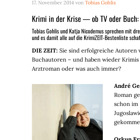
17. November 2014
von
Tobias Gohlis
Krimi in der Krise — ob TV oder Buch: 
Tobias Gohlis und Katja Nicodemus sprechen mit dr
und es damit alle auf die KrimiZEIT-Bestenliste schaf
DIE ZEIT:
Sie sind erfolgreiche Autoren 
Buchautoren – und haben wieder Krimis 
Arztroman oder was auch immer?
André Ge
Roman geh
schon im 
Jugoslawi
gekomme
Orkun Er