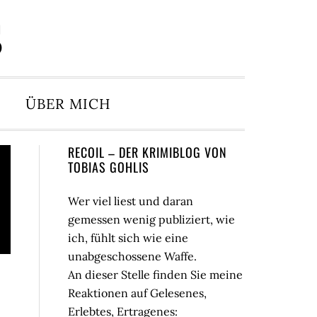
S
ÜBER MICH
Seitenspalte
RECOIL – DER KRIMIBLOG VON
TOBIAS GOHLIS
Wer viel liest und daran
gemessen wenig publiziert, wie
ich, fühlt sich wie eine
unabgeschossene Waffe.
An dieser Stelle finden Sie meine
Reaktionen auf Gelesenes,
Erlebtes, Ertragenes: