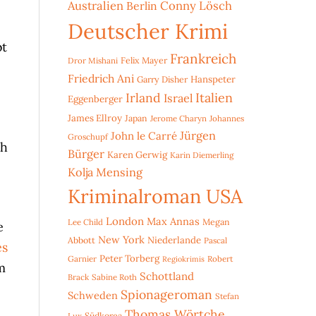
Australien
Conny Lösch
Berlin
Deutscher Krimi
bt
Frankreich
Dror Mishani
Felix Mayer
Friedrich Ani
Hanspeter
Garry Disher
Irland
Italien
Israel
Eggenberger
James Ellroy
Japan
Jerome Charyn
Johannes
Jürgen
John le Carré
Groschupf
ch
Bürger
Karen Gerwig
Karin Diemerling
Kolja Mensing
Kriminalroman USA
London
Max Annas
Lee Child
Megan
e
New York
Niederlande
Abbott
Pascal
es
Peter Torberg
Garnier
Robert
Regiokrimis
m
Schottland
Brack
Sabine Roth
Spionageroman
Schweden
Stefan
Thomas Wörtche
Lux
Südkorea