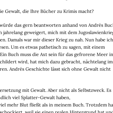
die Gewalt, die Ihre Bücher zu Krimis macht?
würde das gern beantworten anhand von Andrés Buc
h jahrelang geweigert, mich mit dem Jugoslawienkrie
gen. Damals war mir dieser Krieg zu nah. Nun habe ic
esen. Um es etwas pathetisch zu sagen, mit einem
“Ein Buch muss die Axt sein für das gefrorene Meer i
schildert wird, hat mich dazu gebracht, nächtelang im
en. Andrés Geschichte lässt sich ohne Gewalt nicht
ersetzung mit Gewalt. Aber nicht als Selbstzweck. Es
dlich viel Splatter-Gewalt haben,
el mehr Blut fließt als in meinem Buch. Trotzdem ha
schockiert, weil sie einen realen Hintergrund hat un