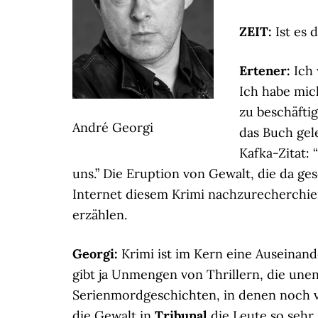
ZEIT:
Ist es 
Ertener:
Ich 
Ich habe mic
zu beschäfti
André Georgi
das Buch gel
Kafka-Zitat: 
uns.” Die Eruption von Gewalt, die da ge
Internet diesem Krimi nachzurecherchier
erzählen.
Georgi:
Krimi ist im Kern eine Auseinand
gibt ja Unmengen von Thrillern, die unen
Serienmordgeschichten, in denen noch vi
die Gewalt in
Tribunal
die Leute so sehr 