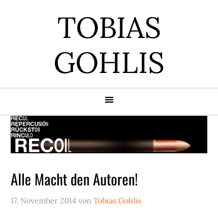
Zur
Zum
Zur
Zur
TOBIAS
Hauptnavigation
Inhalt
Seitenspalte
Fußzeile
springen
springen
springen
springen
GOHLIS
Alle Macht den Autoren!
17. November 2014
von
Tobias Gohlis