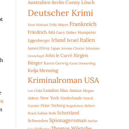
Australien
Conny Lösch
Berlin
Deutscher Krimi
bt
Frankreich
Dror Mishani
Felix Mayer
Friedrich Ani
Hanspeter
Garry Disher
Irland
Italien
Israel
Eggenberger
James Ellroy
Japan
Jerome Charyn
Johannes
Jürgen
John le Carré
Groschupf
ch
Bürger
Karen Gerwig
Karin Diemerling
Kolja Mensing
Kriminalroman USA
London
Max Annas
Lee Child
Megan
e
New York
Niederlande
Abbott
Pascal
es
Peter Torberg
Garnier
Robert
Regiokrimis
m
Schottland
Brack
Sabine Roth
Spionageroman
Schweden
Stefan
Thomas Wörtche
Lux
Südkorea