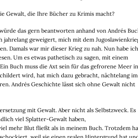
die Gewalt, die Ihre Bücher zu Krimis macht?
würde das gern beantworten anhand von Andrés Buc
h jahrelang geweigert, mich mit dem Jugoslawienkrie
gen. Damals war mir dieser Krieg zu nah. Nun habe ic
esen. Um es etwas pathetisch zu sagen, mit einem
“Ein Buch muss die Axt sein für das gefrorene Meer i
schildert wird, hat mich dazu gebracht, nächtelang im
en. Andrés Geschichte lässt sich ohne Gewalt nicht
ersetzung mit Gewalt. Aber nicht als Selbstzweck. Es
dlich viel Splatter-Gewalt haben,
el mehr Blut fließt als in meinem Buch. Trotzdem ha
schockiert, weil sie einen realen Hintergrund hat un