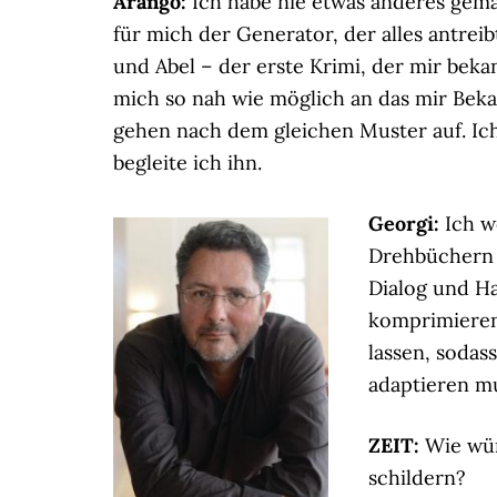
Arango:
Ich habe nie etwas anderes gema
für mich der Generator, der alles antrei
und Abel – der erste Krimi, der mir bek
mich so nah wie möglich an das mir Bekan
gehen nach dem gleichen Muster auf. Ich 
begleite ich ihn.
Georgi:
Ich w
Drehbüchern 
Dialog und H
komprimieren
lassen, soda
adaptieren mu
ZEIT:
Wie würd
schildern?