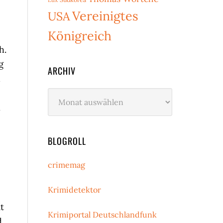
Vereinigtes
USA
Königreich
h.
g
ARCHIV
h
Archiv
n
BLOGROLL
crimemag
Krimidetektor
t
Krimiportal Deutschlandfunk
d