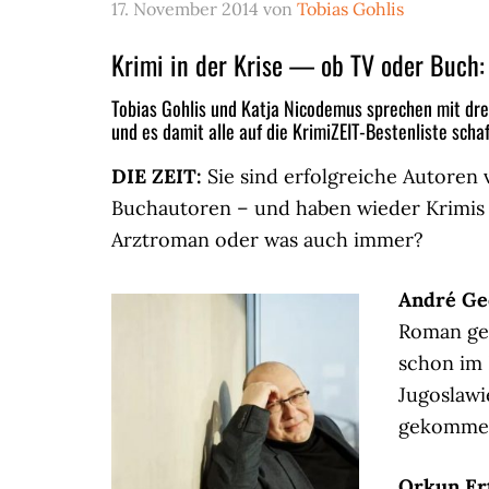
17. November 2014
von
Tobias Gohlis
Krimi in der Krise — ob TV oder Buch: 
Tobias Gohlis und Katja Nicodemus sprechen mit dr
und es damit alle auf die KrimiZEIT-Bestenliste schaf
DIE ZEIT:
Sie sind erfolgreiche Autoren 
Buchautoren – und haben wieder Krimis 
Arztroman oder was auch immer?
André Ge
Roman geh
schon im 
Jugoslawi
gekomme
Orkun Er