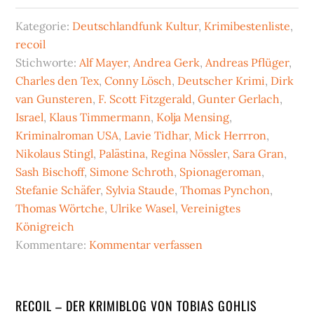
Kategorie:
Deutschlandfunk Kultur
,
Krimibestenliste
,
recoil
Stichworte:
Alf Mayer
,
Andrea Gerk
,
Andreas Pflüger
,
Charles den Tex
,
Conny Lösch
,
Deutscher Krimi
,
Dirk
van Gunsteren
,
F. Scott Fitzgerald
,
Gunter Gerlach
,
Israel
,
Klaus Timmermann
,
Kolja Mensing
,
Kriminalroman USA
,
Lavie Tidhar
,
Mick Herrron
,
Nikolaus Stingl
,
Palästina
,
Regina Nössler
,
Sara Gran
,
Sash Bischoff
,
Simone Schroth
,
Spionageroman
,
Stefanie Schäfer
,
Sylvia Staude
,
Thomas Pynchon
,
Thomas Wörtche
,
Ulrike Wasel
,
Vereinigtes
Königreich
Kommentare:
Kommentar verfassen
Seitenspalte
RECOIL – DER KRIMIBLOG VON TOBIAS GOHLIS