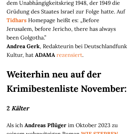
dem Unabhängigkeitskrieg 1948, der 1949 die
Grüdung des Staates Israel zur Folge hatte. Auf
Tidhars
Homepage heißt es: „Before
Jerusalem, before Jericho, there has always
been Golgotha.”
Andrea Gerk
, Redakteurin bei Deutschlandfunk
Kultur, hat
ADAMA
rezensiert
.
Weiterhin neu auf der
Krimibestenliste November:
2
Kälter
Als ich
Andreas Pflüger
im Oktober 2023 zu
seinem wahnwitzigen Roman
WIE STERBEN