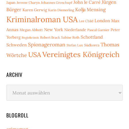
Jürgen
John le Carré
Japan
Jerome Charyn
Johannes Groschupf
Bürger
Kolja Mensing
Karen Gerwig
Karin Diemerling
Kriminalroman USA
London
Max
Lee Child
Annas
New York
Niederlande
Peter
Megan Abbott
Pascal Garnier
Schottland
Torberg
Robert Brack
Sabine Roth
Regiokrimis
Spionageroman
Thomas
Schweden
Stefan Lux
Südkorea
Vereinigtes Königreich
USA
Wörtche
ARCHIV
Archiv
BLOGROLL