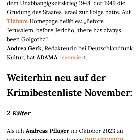
dem Unabhängigkeitskrieg 1948, der 1949 die
Grüdung des Staates Israel zur Folge hatte. Auf
Tidhars
Homepage heißt es: „Before
Jerusalem, before Jericho, there has always
been Golgotha.”
Andrea Gerk
, Redakteurin bei Deutschlandfunk
Kultur, hat
ADAMA
rezensiert
.
Weiterhin neu auf der
Krimibestenliste November:
2
Kälter
Als ich
Andreas Pflüger
im Oktober 2023 zu
seinem wahnwitzigen Roman
WIE STERBEN