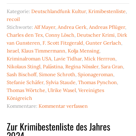
Kategorie:
Deutschlandfunk Kultur
,
Krimibestenliste
,
recoil
Stichworte:
Alf Mayer
,
Andrea Gerk
,
Andreas Pflüger
,
Charles den Tex
,
Conny Lösch
,
Deutscher Krimi
,
Dirk
van Gunsteren
,
F. Scott Fitzgerald
,
Gunter Gerlach
,
Israel
,
Klaus Timmermann
,
Kolja Mensing
,
Kriminalroman USA
,
Lavie Tidhar
,
Mick Herrron
,
Nikolaus Stingl
,
Palästina
,
Regina Nössler
,
Sara Gran
,
Sash Bischoff
,
Simone Schroth
,
Spionageroman
,
Stefanie Schäfer
,
Sylvia Staude
,
Thomas Pynchon
,
Thomas Wörtche
,
Ulrike Wasel
,
Vereinigtes
Königreich
Kommentare:
Kommentar verfassen
Zur Krimibestenliste des Jahres
2024