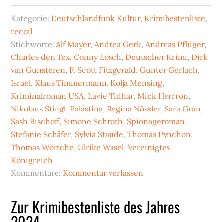
Kategorie:
Deutschlandfunk Kultur
,
Krimibestenliste
,
recoil
Stichworte:
Alf Mayer
,
Andrea Gerk
,
Andreas Pflüger
,
Charles den Tex
,
Conny Lösch
,
Deutscher Krimi
,
Dirk
van Gunsteren
,
F. Scott Fitzgerald
,
Gunter Gerlach
,
Israel
,
Klaus Timmermann
,
Kolja Mensing
,
Kriminalroman USA
,
Lavie Tidhar
,
Mick Herrron
,
Nikolaus Stingl
,
Palästina
,
Regina Nössler
,
Sara Gran
,
Sash Bischoff
,
Simone Schroth
,
Spionageroman
,
Stefanie Schäfer
,
Sylvia Staude
,
Thomas Pynchon
,
Thomas Wörtche
,
Ulrike Wasel
,
Vereinigtes
Königreich
Kommentare:
Kommentar verfassen
Zur Krimibestenliste des Jahres
2024