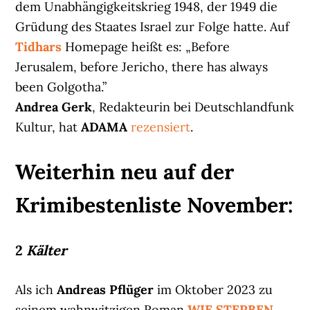
dem Unabhängigkeitskrieg 1948, der 1949 die
Grüdung des Staates Israel zur Folge hatte. Auf
Tidhars
Homepage heißt es: „Before
Jerusalem, before Jericho, there has always
been Golgotha.”
Andrea Gerk
, Redakteurin bei Deutschlandfunk
Kultur, hat
ADAMA
rezensiert
.
Weiterhin neu auf der
Krimibestenliste November:
2
Kälter
Als ich
Andreas Pflüger
im Oktober 2023 zu
seinem wahnwitzigen Roman
WIE STERBEN