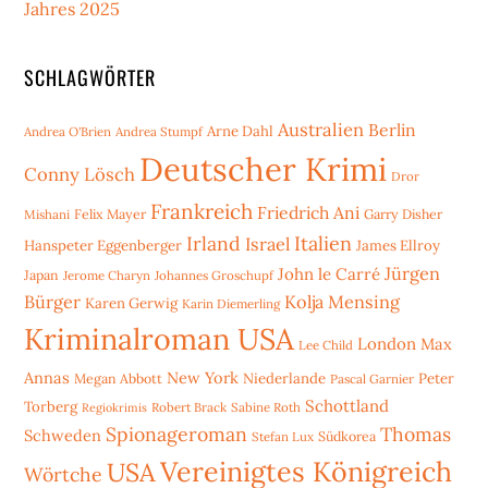
Jahres 2025
SCHLAGWÖRTER
Australien
Berlin
Arne Dahl
Andrea O'Brien
Andrea Stumpf
Deutscher Krimi
Conny Lösch
Dror
Frankreich
Friedrich Ani
Mishani
Felix Mayer
Garry Disher
Irland
Italien
Israel
Hanspeter Eggenberger
James Ellroy
Jürgen
John le Carré
Japan
Jerome Charyn
Johannes Groschupf
Bürger
Kolja Mensing
Karen Gerwig
Karin Diemerling
Kriminalroman USA
London
Max
Lee Child
Annas
New York
Niederlande
Peter
Megan Abbott
Pascal Garnier
Schottland
Torberg
Robert Brack
Sabine Roth
Regiokrimis
Spionageroman
Thomas
Schweden
Stefan Lux
Südkorea
Vereinigtes Königreich
USA
Wörtche