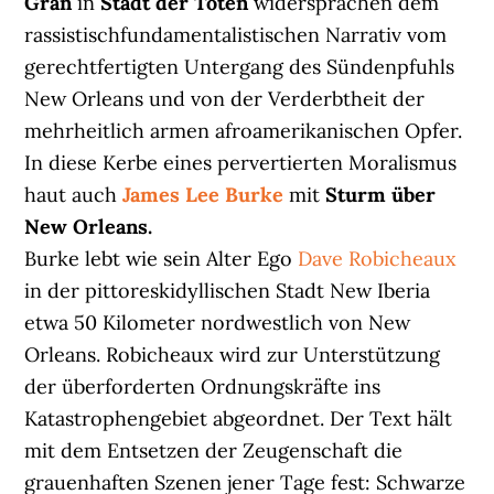
Gran
in
Stadt der Toten
widersprachen dem
rassistischfundamentalistischen Narrativ vom
gerechtfertigten Untergang des Sündenpfuhls
New Orleans und von der Verderbtheit der
mehrheitlich armen afroamerikanischen Opfer.
In diese Kerbe eines pervertierten Moralismus
haut auch
James Lee Burke
mit
Sturm über
New Orleans.
Burke lebt wie sein Alter Ego
Dave Robicheaux
in der pittoreskidyllischen Stadt New Iberia
etwa 50 Kilometer nordwestlich von New
Orleans. Robicheaux wird zur Unterstützung
der überforderten Ordnungskräfte ins
Katastrophengebiet abgeordnet. Der Text hält
mit dem Entsetzen der Zeugenschaft die
grauenhaften Szenen jener Tage fest: Schwarze