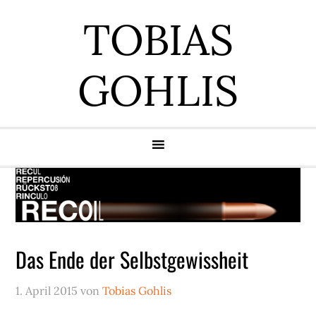
Zur
Zum
Zur
Zur
TOBIAS
Hauptnavigation
Inhalt
Seitenspalte
Fußzeile
springen
springen
springen
springen
GOHLIS
Das Ende der Selbstgewissheit
1. April 2015
von
Tobias Gohlis