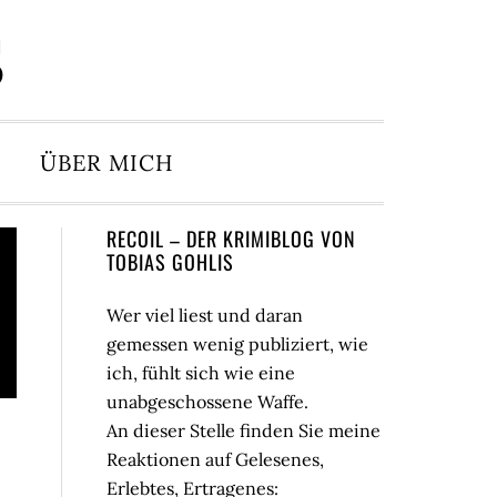
S
ÜBER MICH
Seitenspalte
RECOIL – DER KRIMIBLOG VON
TOBIAS GOHLIS
Wer viel liest und daran
gemessen wenig publiziert, wie
ich, fühlt sich wie eine
unabgeschossene Waffe.
An dieser Stelle finden Sie meine
Reaktionen auf Gelesenes,
Erlebtes, Ertragenes: