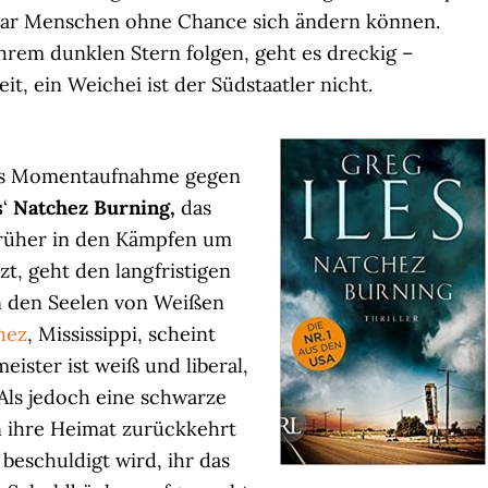
sogar Menschen ohne Chance sich ändern können.
ihrem dunklen Stern folgen, geht es dreckig –
, ein Weichei ist der Südstaatler nicht.
als Momentaufnahme gegen
s
‘
Natchez Burning,
das
e früher in den Kämpfen um
t, geht den langfristigen
n den Seelen von Weißen
hez
, Mississippi, scheint
meister ist weiß und liberal,
 Als jedoch eine schwarze
 ihre Heimat zurückkehrt
 beschuldigt wird, ihr das