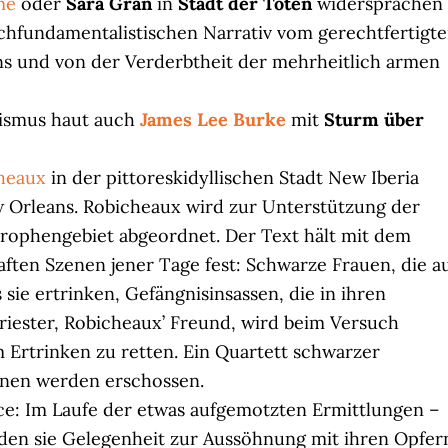
mé
oder
Sara Gran
in
Stadt der Toten
widersprachen
schfundamentalistischen Narrativ vom gerechtfertigt
s und von der Verderbtheit der mehrheitlich armen
lismus haut auch
James Lee Burke
mit
Sturm über
cheaux
in der pittoreskidyllischen Stadt New Iberia
 Orleans. Robicheaux wird zur Unterstützung der
trophengebiet abgeordnet. Der Text hält mit dem
ften Szenen jener Tage fest: Schwarze Frauen, die a
sie ertrinken, Gefängnisinsassen, die in ihren
iester, Robicheaux’ Freund, wird beim Versuch
Ertrinken zu retten. Ein Quartett schwarzer
ihnen werden erschossen.
e: Im Laufe der etwas aufgemotzten Ermittlungen –
nden sie Gelegenheit zur Aussöhnung mit ihren Opfer