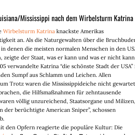
uisiana/Mississippi nach dem Wirbelsturm Katrina
e
Wirbelsturm Katrina
knackste Amerikas
tigkeit an. Als die Naturgewalten über die Bruchbude
 in denen die meisten normalen Menschen in den US
 zeigte der Staat, was er kann und was er nicht kann
05 verwandelte Katrina “die schönste Stadt der USA” 
nden Sumpf aus Schlamm und Leichen. Allen
m Trotz waren die Mississippideiche nicht gewarte
brachen, die Hilfsmaßnahmen für zehntausende
waren völlig unzureichend, Staatsorgane und Milizen
n der berüchtigte American Sniper”, schossen
b.
it den Opfern reagierte die populäre Kultur: Die