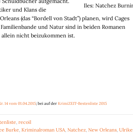
ie Schuldbücher aufgemacht.
Iles: Natchez Burni
iker und Klans die
rleans (das “Bordell von Stadt”) planen, wird Cages
lt, Familienbande und Natur sind in beiden Romanen
allein nicht beizukommen ist.
Nr. 14 vom 01.04.2015
; bei auf der
KrimiZEIT-Bestenliste 2015
enliste
,
recoil
ee Burke
,
Kriminalroman USA
,
Natchez
,
New Orleans
,
Ulrike