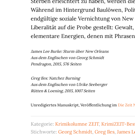
Sterben erleichtert zu haben, werden d
Während im Hintergrund Baulöwen, Polit
endgültige soziale Vernichtung von New O
Liberalität auf die Probe gestellt: Gewa
elementare Energien, denen mit Phrasen 
James Lee Burke: Sturm über New Orleans
Aus dem Englischen von Georg Schmidt
Pendragon, 2015, 576 Seiten
Greg Iles: Natchez Burning
Aus dem Englischen von Ulrike Seeberger
Rütten & Loening, 2015, 1007 Seiten
Unredigiertes Manuskript, Veröffentlichung im
Die Zeit 
Kategorie:
Krimikolumne ZEIT
,
KrimiZEIT-Best
Stichworte:
Georg Schmidt
,
Greg Iles
,
James L