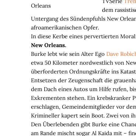
TVSerie
Tre
Orleans
dem rassisti
Untergang des Sündenpfuhls New Orlean
afroamerikanischen Opfer.
In diese Kerbe eines pervertierten Mora
New Orleans.
Burke lebt wie sein Alter Ego
Dave Robi
etwa 50 Kilometer nordwestlich von New
überforderten Ordnungskräfte ins Katas
Entsetzen der Zeugenschaft die grauenha
dem Dach eines Autos um Hilfe rufen, bis 
Exkrementen stehen. Ein krebskranker Pr
erschlagen, Gemeindemitglieder vor dem 
Krimineller kapert sein Boot. Zwei von 
Den Überlebenden gibt Burke eine Chanc
am Rande mischt sogar Al Kaida mit – fi