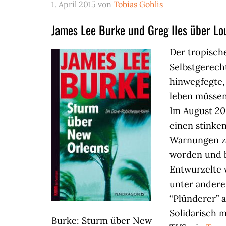
1. April 2015
von
Tobias Gohlis
James Lee Burke und Greg Iles über Lo
Der tropisch
Selbstgerech
hinwegfegte,
leben müssen,
Im August 20
einen stinke
Warnungen zu
worden und 
Entwurzelte 
unter andere
“Plünderer” a
Solidarisch m
Burke: Sturm über New