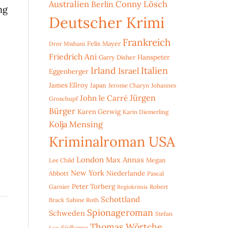
Australien
Conny Lösch
Berlin
ng
Deutscher Krimi
Frankreich
Dror Mishani
Felix Mayer
Friedrich Ani
Hanspeter
Garry Disher
Irland
Italien
Israel
Eggenberger
James Ellroy
Japan
Jerome Charyn
Johannes
Jürgen
John le Carré
Groschupf
Bürger
Karen Gerwig
Karin Diemerling
Kolja Mensing
Kriminalroman USA
London
Max Annas
Lee Child
Megan
New York
Niederlande
Abbott
Pascal
Peter Torberg
Garnier
Robert
Regiokrimis
Schottland
Brack
Sabine Roth
Spionageroman
Schweden
Stefan
Thomas Wörtche
Lux
Südkorea