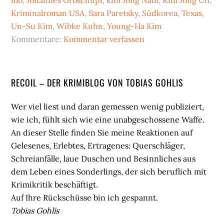
mo
,
Johannes Groschupf
,
kim Jong Nam
,
Kim Jong Un
,
Kriminalroman USA
,
Sara Paretsky
,
Südkorea
,
Texas
,
Un-Su Kim
,
Wibke Kuhn
,
Young-Ha Kim
Kommentare:
Kommentar verfassen
Seitenspalte
RECOIL – DER KRIMIBLOG VON TOBIAS GOHLIS
Wer viel liest und daran gemessen wenig publiziert,
wie ich, fühlt sich wie eine unabgeschossene Waffe.
An dieser Stelle finden Sie meine Reaktionen auf
Gelesenes, Erlebtes, Ertragenes: Querschläger,
Schreianfälle, laue Duschen und Besinnliches aus
dem Leben eines Sonderlings, der sich beruflich mit
Krimikritik beschäftigt.
Auf Ihre Rückschüsse bin ich gespannt.
Tobias Gohlis