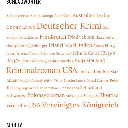
SCHLAGWÖRTER
Australien
Berlin
Arne Dahl
Andrea O'Brien
Andrea Stumpf
Deutscher Krimi
Conny Lösch
Dror
Frankreich
Friedrich Ani
Mishani
Felix Mayer
Garry Disher
Irland
Italien
Israel
Hanspeter Eggenberger
James Ellroy
Jürgen
John le Carré
Japan
Jerome Charyn
Johannes Groschupf
Bürger
Kolja Mensing
Karen Gerwig
Karin Diemerling
Kriminalroman USA
London
Max
Lee Child
Annas
New York
Niederlande
Peter
Megan Abbott
Pascal Garnier
Schottland
Torberg
Robert Brack
Sabine Roth
Regiokrimis
Spionageroman
Thomas
Schweden
Stefan Lux
Südkorea
Vereinigtes Königreich
USA
Wörtche
ARCHIV