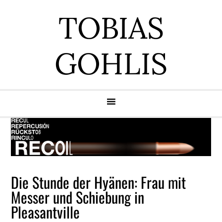
Zur
Zum
Zur
Zur
TOBIAS
Hauptnavigation
Inhalt
Seitenspalte
Fußzeile
springen
springen
springen
springen
GOHLIS
Die Stunde der Hyänen: Frau mit
Messer und Schiebung in
Pleasantville