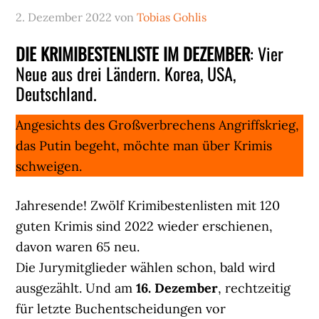
2. Dezember 2022
von
Tobias Gohlis
DIE KRIMIBESTENLISTE IM DEZEMBER
: Vier
Neue aus drei Ländern. Korea, USA,
Deutschland.
Angesichts des Großverbrechens Angriffskrieg,
das Putin begeht, möchte man über Krimis
schweigen.
Jahresende! Zwölf Krimibestenlisten mit 120
guten Krimis sind 2022 wieder erschienen,
davon waren 65 neu.
Die Jurymitglieder wählen schon, bald wird
ausgezählt. Und am
16. Dezember
, rechtzeitig
für letzte Buchentscheidungen vor