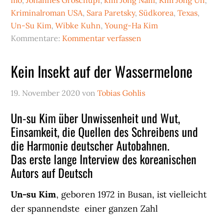
mo
,
Johannes Groschupf
,
kim Jong Nam
,
Kim Jong Un
,
Kriminalroman USA
,
Sara Paretsky
,
Südkorea
,
Texas
,
Un-Su Kim
,
Wibke Kuhn
,
Young-Ha Kim
Kommentare:
Kommentar verfassen
Kein Insekt auf der Wassermelone
19. November 2020
von
Tobias Gohlis
Un-su Kim über Unwissenheit und Wut,
Einsamkeit, die Quellen des Schreibens und
die Harmonie deutscher Autobahnen.
Das erste lange Interview des koreanischen
Autors auf Deutsch
Un-su Kim
, geboren 1972 in Busan, ist vielleicht
der spannendste einer ganzen Zahl