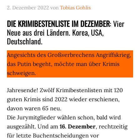
2. Dezember 2022
von
Tobias Gohlis
DIE KRIMIBESTENLISTE IM DEZEMBER
: Vier
Neue aus drei Ländern. Korea, USA,
Deutschland.
Angesichts des Großverbrechens Angriffskrieg,
das Putin begeht, möchte man über Krimis
schweigen.
Jahresende! Zwölf Krimibestenlisten mit 120
guten Krimis sind 2022 wieder erschienen,
davon waren 65 neu.
Die Jurymitglieder wählen schon, bald wird
ausgezählt. Und am
16. Dezember
, rechtzeitig
für letzte Buchentscheidungen vor