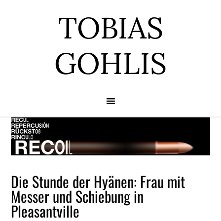
Zur
Zum
Zur
Zur
TOBIAS
Hauptnavigation
Inhalt
Seitenspalte
Fußzeile
springen
springen
springen
springen
GOHLIS
Die Stunde der Hyänen: Frau mit
Messer und Schiebung in
Pleasantville