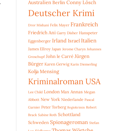
Australien
Conny Lösch
Berlin
r
Deutscher Krimi
Frankreich
Dror Mishani
Felix Mayer
Friedrich Ani
Hanspeter
Garry Disher
Irland
Italien
Israel
Eggenberger
James Ellroy
Japan
Jerome Charyn
Johannes
Jürgen
John le Carré
Groschupf
Bürger
Karen Gerwig
Karin Diemerling
Kolja Mensing
Kriminalroman USA
London
Max Annas
Lee Child
Megan
New York
Niederlande
Abbott
Pascal
Peter Torberg
Garnier
Robert
Regiokrimis
Schottland
Brack
Sabine Roth
Spionageroman
Schweden
Stefan
Thomas Wörtche
Lux
Südkorea