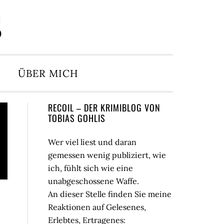
S
ÜBER MICH
Seitenspalte
RECOIL – DER KRIMIBLOG VON
TOBIAS GOHLIS
Wer viel liest und daran
gemessen wenig publiziert, wie
ich, fühlt sich wie eine
unabgeschossene Waffe.
An dieser Stelle finden Sie meine
Reaktionen auf Gelesenes,
Erlebtes, Ertragenes: