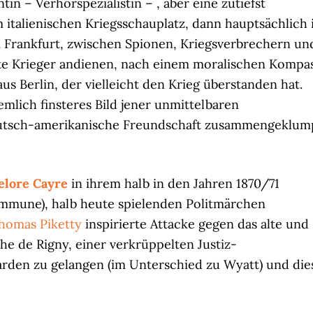
tin – Verhörspezialistin – , aber eine zutiefst
 italienischen Kriegsschauplatz, dann hauptsächlich 
Frankfurt, zwischen Spionen, Kriegsverbrechern un
Kalte Krieger andienen, nach einem moralischen Kompa
s Berlin, der vielleicht den Krieg überstanden hat.
emlich finsteres Bild jener unmittelbaren
deutsch-amerikanische Freundschaft zusammengeklum
lore Cayre
in ihrem halb in den Jahren 1870/71
ommune), halb heute spielenden Politmärchen
homas Piketty
inspirierte Attacke gegen das alte und
he de Rigny, einer verkrüppelten Justiz-
liarden zu gelangen (im Unterschied zu Wyatt) und die