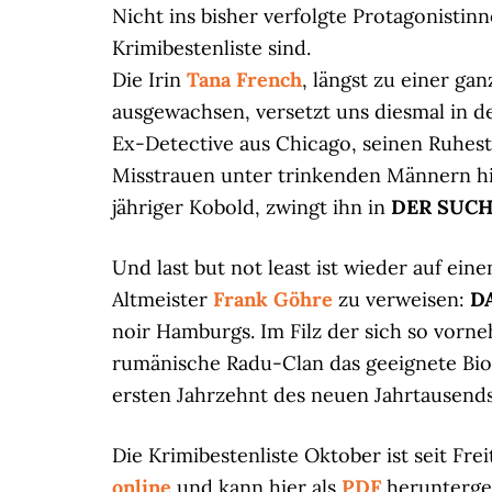
Nicht ins bisher verfolgte Protagonistin
Krimibestenliste sind.
Die Irin
Tana French
, längst zu einer ga
ausgewachsen, versetzt uns diesmal in d
Ex-Detective aus Chicago, seinen Ruhest
Misstrauen unter trinkenden Männern hint
jähriger Kobold, zwingt ihn in
DER SUC
Und last but not least ist wieder auf ei
Altmeister
Frank Göhre
zu verweisen:
D
noir Hamburgs. Im Filz der sich so vorn
rumänische Radu-Clan das geeignete Biot
ersten Jahrzehnt des neuen Jahrtausends:
Die Krimibestenliste Oktober ist seit Fre
online
und kann hier als
PDF
herunterge