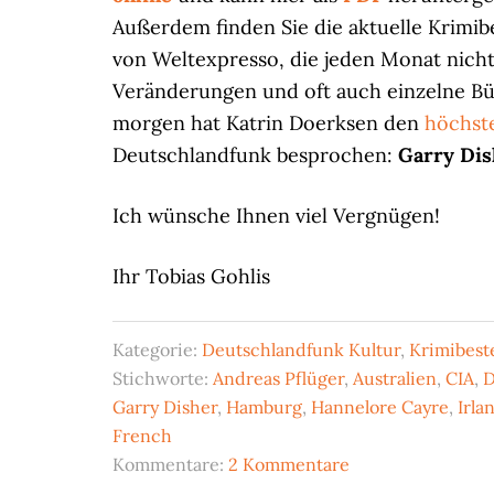
Außerdem finden Sie die aktuelle Krimib
von Weltexpresso, die jeden Monat nicht 
Veränderungen und oft auch einzelne Bü
morgen hat Katrin Doerksen den
höchst
Deutschlandfunk besprochen:
Garry Dis
Ich wünsche Ihnen viel Vergnügen!
Ihr Tobias Gohlis
Kategorie:
Deutschlandfunk Kultur
,
Krimibeste
Stichworte:
Andreas Pflüger
,
Australien
,
CIA
,
D
Garry Disher
,
Hamburg
,
Hannelore Cayre
,
Irla
French
Kommentare:
2 Kommentare