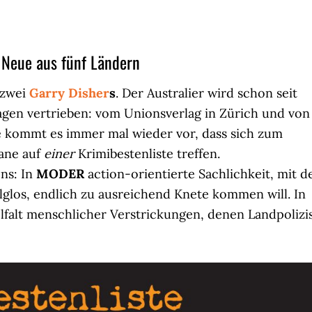
s Neue aus fünf Ländern
 zwei
Garry
Disher
s
. Der Australier wird schon seit
agen vertrieben: vom Unionsverlag in Zürich und von
se kommt es immer mal wieder vor, dass sich zum
ane auf
einer
Krimibestenliste treffen.
ens: In
MODER
action-orientierte Sachlichkeit, mit d
lglos, endlich zu ausreichend Knete kommen will. In
elfalt menschlicher Verstrickungen, denen Landpolizi