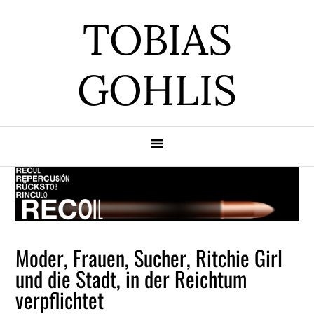
Zur
Zum
Zur
Zur
TOBIAS
Hauptnavigation
Inhalt
Seitenspalte
Fußzeile
springen
springen
springen
springen
GOHLIS
Moder, Frauen, Sucher, Ritchie Girl
und die Stadt, in der Reichtum
verpflichtet