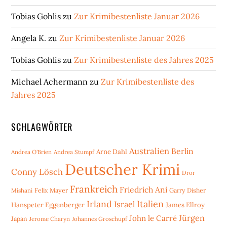
Tobias Gohlis
zu
Zur Krimibestenliste Januar 2026
Angela K.
zu
Zur Krimibestenliste Januar 2026
Tobias Gohlis
zu
Zur Krimibestenliste des Jahres 2025
Michael Achermann
zu
Zur Krimibestenliste des
Jahres 2025
SCHLAGWÖRTER
Australien
Berlin
Arne Dahl
Andrea O'Brien
Andrea Stumpf
Deutscher Krimi
Conny Lösch
Dror
Frankreich
Friedrich Ani
Mishani
Felix Mayer
Garry Disher
Irland
Italien
Israel
Hanspeter Eggenberger
James Ellroy
Jürgen
John le Carré
Japan
Jerome Charyn
Johannes Groschupf