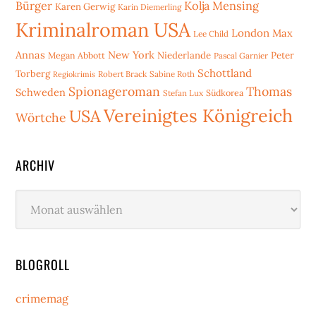
Bürger
Kolja Mensing
Karen Gerwig
Karin Diemerling
Kriminalroman USA
London
Max
Lee Child
Annas
New York
Niederlande
Peter
Megan Abbott
Pascal Garnier
Schottland
Torberg
Robert Brack
Sabine Roth
Regiokrimis
Spionageroman
Thomas
Schweden
Stefan Lux
Südkorea
Vereinigtes Königreich
USA
Wörtche
ARCHIV
Archiv
BLOGROLL
crimemag