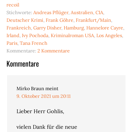
recoil
Stichworte:
Andreas Pflüger
,
Australien
,
CIA
,
Deutscher Krimi
,
Frank Göhre
,
Frankfurt/Main
,
Frankreich
,
Garry Disher
,
Hamburg
,
Hannelore Cayre
,
Irland
,
Ivy Pochoda
,
Kriminalroman USA
,
Los Angeles
,
Paris
,
Tana French
Kommentare:
2 Kommentare
Leser-
Kommentare
Interaktionen
Mirko Braun
meint
9. Oktober 2021 um 20:11
Lieber Herr Gohlis,
vielen Dank für die neue