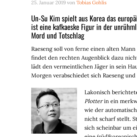
25. Januar 2019
von
Tobias Gohlis
Un-Su Kim spielt aus Korea das europäi
ist eine kafkaeske Figur in der unrüh
Mord und Totschlag
Raeseng soll von ferne einen alten Mann 
findet den rechten Augenblick dazu nicht
lädt den vermeintlichen Jäger in sein H
Morgen verabschiedet sich Raeseng und 
Lakonisch berichtet
Plotter
in ein merkw
wie der automatisch
nicht scharf stellt.
sich scheinbar um e
eine (süd)koreanisch