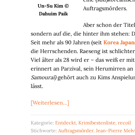
Un-Su Kim ©
Auftragsmörders.
Dahuim Paik
Aber schon der Titel
sondern auf die, die hinter ihm stehen: D
Seit mehr als 90 Jahren (seit
Korea Japan
die Herrschenden. Raeseng ist schlichter
Viel älter als 28 wird er – das weiß er 
erinnert an Parzival, sein Herumirren an
Samouraï)
gehört auch zu Kims Anspiel
lässt.
ÜberDie
[Weiterlesen…]
Minibombe
in
Kategorie:
Entdeckt
,
Krimibestenliste
,
recoil
der
Stichworte:
Auftragsmörder
,
Jean-Pierre Melvi