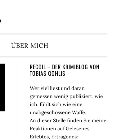
S
ÜBER MICH
Seitenspalte
RECOIL – DER KRIMIBLOG VON
TOBIAS GOHLIS
Wer viel liest und daran
gemessen wenig publiziert, wie
ich, fühlt sich wie eine
unabgeschossene Waffe.
An dieser Stelle finden Sie meine
Reaktionen auf Gelesenes,
Erlebtes, Ertragenes: