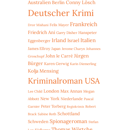
Australien
Conny Lösch
Berlin
Deutscher Krimi
Frankreich
Dror Mishani
Felix Mayer
Friedrich Ani
Hanspeter
Garry Disher
Irland
Italien
Israel
Eggenberger
James Ellroy
Japan
Jerome Charyn
Johannes
Jürgen
John le Carré
Groschupf
Bürger
Karen Gerwig
Karin Diemerling
Kolja Mensing
Kriminalroman USA
London
Max Annas
Lee Child
Megan
New York
Niederlande
Abbott
Pascal
Peter Torberg
Garnier
Robert
Regiokrimis
Schottland
Brack
Sabine Roth
Spionageroman
Schweden
Stefan
Thomas Wörtche
Lux
Südkorea