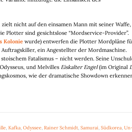
 zielt nicht auf den einsamen Mann mit seiner Waffe,
ie Plotter sind gesichtslose “Mordservice-Provider”.
s Kolonie
wurde) entwerfen die Plotter Mordpläne fü
 Auftragskiller, ein Angestellter der Mordmaschine.
mit stoischem Fatalismus – nicht werden. Seine Unschu
 Odysseus, und Melvilles
Eiskalter Engel
(im Original
ungskosmos, wie der dramatische Showdown erkenne
lle
,
Kafka
,
Odyssee
,
Rainer Schmidt
,
Samurai
,
Südkorea
,
Un