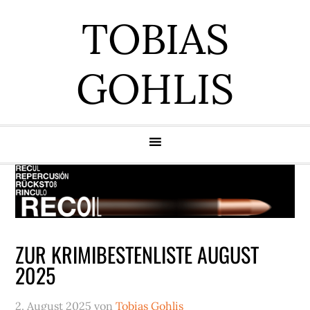
Zur
Zum
Zur
Zur
TOBIAS
Hauptnavigation
Inhalt
Seitenspalte
Fußzeile
springen
springen
springen
springen
GOHLIS
ZUR KRIMIBESTENLISTE AUGUST
2025
2. August 2025
von
Tobias Gohlis