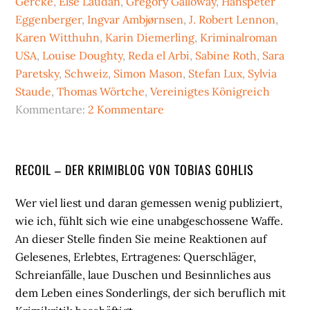
Gercke
,
Else Laudan
,
Gregory Galloway
,
Hanspeter
Eggenberger
,
Ingvar Ambjørnsen
,
J. Robert Lennon
,
Karen Witthuhn
,
Karin Diemerling
,
Kriminalroman
USA
,
Louise Doughty
,
Reda el Arbi
,
Sabine Roth
,
Sara
Paretsky
,
Schweiz
,
Simon Mason
,
Stefan Lux
,
Sylvia
Staude
,
Thomas Wörtche
,
Vereinigtes Königreich
Kommentare:
2 Kommentare
Seitenspalte
RECOIL – DER KRIMIBLOG VON TOBIAS GOHLIS
Wer viel liest und daran gemessen wenig publiziert,
wie ich, fühlt sich wie eine unabgeschossene Waffe.
An dieser Stelle finden Sie meine Reaktionen auf
Gelesenes, Erlebtes, Ertragenes: Querschläger,
Schreianfälle, laue Duschen und Besinnliches aus
dem Leben eines Sonderlings, der sich beruflich mit