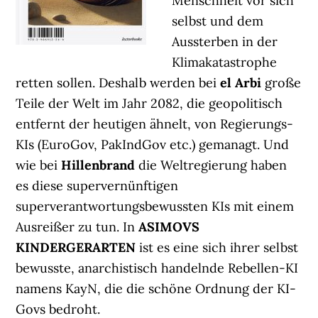
Menschheit vor sich
selbst und dem
Aussterben in der
Klimakatastrophe
retten sollen. Deshalb werden bei
el Arbi
große
Teile der Welt im Jahr 2082, die geopolitisch
entfernt der heutigen ähnelt, von Regierungs-
KIs (EuroGov, PakIndGov etc.) gemanagt. Und
wie bei
Hillenbrand
die Weltregierung haben
es diese supervernünftigen
superverantwortungsbewussten KIs mit einem
Ausreißer zu tun. In
ASIMOVS
KINDERGERARTEN
ist es eine sich ihrer selbst
bewusste, anarchistisch handelnde Rebellen-KI
namens KayN, die die schöne Ordnung der KI-
Govs bedroht.