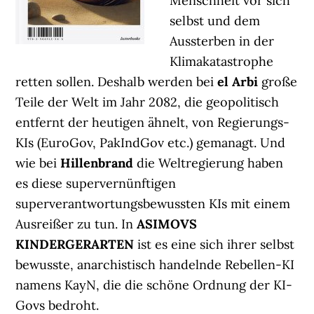
Menschheit vor sich
selbst und dem
Aussterben in der
Klimakatastrophe
retten sollen. Deshalb werden bei
el Arbi
große
Teile der Welt im Jahr 2082, die geopolitisch
entfernt der heutigen ähnelt, von Regierungs-
KIs (EuroGov, PakIndGov etc.) gemanagt. Und
wie bei
Hillenbrand
die Weltregierung haben
es diese supervernünftigen
superverantwortungsbewussten KIs mit einem
Ausreißer zu tun. In
ASIMOVS
KINDERGERARTEN
ist es eine sich ihrer selbst
bewusste, anarchistisch handelnde Rebellen-KI
namens KayN, die die schöne Ordnung der KI-
Govs bedroht.