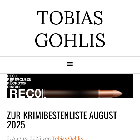
Zur
Zum
Zur
Zur
TOBIAS
Hauptnavigation
Inhalt
Seitenspalte
Fußzeile
springen
springen
springen
springen
GOHLIS
ZUR KRIMIBESTENLISTE AUGUST
2025
2. August 2025
von
Tobias Gohlis