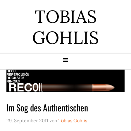
Zur
Zum
Zur
Zur
TOBIAS
Hauptnavigation
Inhalt
Seitenspalte
Fußzeile
springen
springen
springen
springen
GOHLIS
Im Sog des Authentischen
29. September 2011
von
Tobias Gohlis