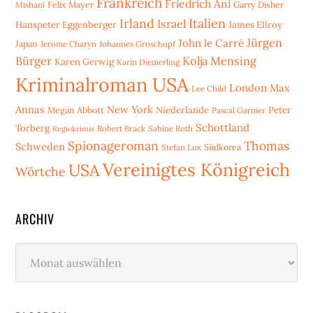
Frankreich
Friedrich Ani
Mishani
Felix Mayer
Garry Disher
Irland
Italien
Israel
Hanspeter Eggenberger
James Ellroy
Jürgen
John le Carré
Japan
Jerome Charyn
Johannes Groschupf
Bürger
Kolja Mensing
Karen Gerwig
Karin Diemerling
Kriminalroman USA
London
Max
Lee Child
Annas
New York
Niederlande
Peter
Megan Abbott
Pascal Garnier
Schottland
Torberg
Robert Brack
Sabine Roth
Regiokrimis
Spionageroman
Thomas
Schweden
Stefan Lux
Südkorea
Vereinigtes Königreich
USA
Wörtche
ARCHIV
Archiv