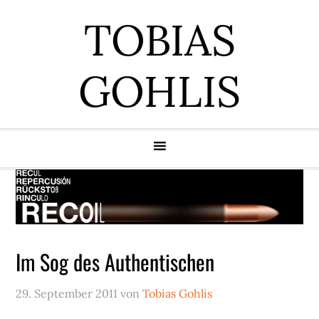
Zur
Zum
Zur
Zur
TOBIAS
Hauptnavigation
Inhalt
Seitenspalte
Fußzeile
springen
springen
springen
springen
GOHLIS
Im Sog des Authentischen
29. September 2011
von
Tobias Gohlis