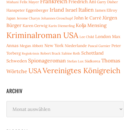
Frankreich
Friedrich Ani
Mishani
Felix Mayer
Garry Disher
Irland
Italien
Israel
Hanspeter Eggenberger
James Ellroy
Jürgen
John le Carré
Japan
Jerome Charyn
Johannes Groschupf
Bürger
Kolja Mensing
Karen Gerwig
Karin Diemerling
Kriminalroman USA
London
Max
Lee Child
Annas
New York
Niederlande
Peter
Megan Abbott
Pascal Garnier
Schottland
Torberg
Robert Brack
Sabine Roth
Regiokrimis
Spionageroman
Thomas
Schweden
Stefan Lux
Südkorea
Vereinigtes Königreich
USA
Wörtche
ARCHIV
Archiv