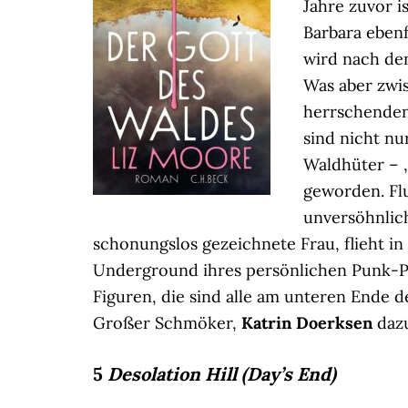
Jahre zuvor 
Barbara eben
wird nach de
Was aber zwis
herrschenden
sind nicht nu
Waldhüter – ,
geworden. Flu
unversöhnlic
schonungslos gezeichnete Frau, flieht in
Underground ihres persönlichen Punk-Pr
Figuren, die sind alle am unteren Ende de
Großer Schmöker,
Katrin Doerksen
daz
5
Desolation Hill (Day’s End)