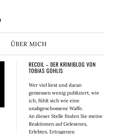
S
ÜBER MICH
Seitenspalte
RECOIL – DER KRIMIBLOG VON
TOBIAS GOHLIS
Wer viel liest und daran
gemessen wenig publiziert, wie
ich, fühlt sich wie eine
unabgeschossene Waffe.
An dieser Stelle finden Sie meine
Reaktionen auf Gelesenes,
Erlebtes, Ertragenes: