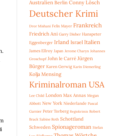
Australien
Conny Lösch
Berlin
Deutscher Krimi
Frankreich
Dror Mishani
Felix Mayer
Friedrich Ani
Hanspeter
Garry Disher
Irland
Italien
Israel
Eggenberger
n.
James Ellroy
Japan
Jerome Charyn
Johannes
Jürgen
John le Carré
n
Groschupf
Bürger
Karen Gerwig
Karin Diemerling
Kolja Mensing
Kriminalroman USA
London
Max Annas
Lee Child
Megan
New York
Niederlande
Abbott
Pascal
Peter Torberg
Garnier
Robert
Regiokrimis
Schottland
im
Brack
Sabine Roth
Spionageroman
Schweden
Stefan
4
Thomas Wörtche
Lux
Südkorea