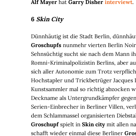
Alf Mayer
hat
Garry Disher
interviewt
.
6
Skin City
Dünnhäutig ist die Stadt Berlin, dünnhäu
Groschupfs
nunmehr vierten Berlin Noir
Sehnsüchtig sucht sie nach dem Mann ihr
Romni-Kriminalpolizistin Berlins, aber 
sich aller Autonomie zum Trotz verpflich
Hochstapler und Trickbetrüger Jacques 
Kunstsammler mal so richtig abzocken wil
Deckname als Untergrundkämpfer gegen de
Serien-Einbrecher in Berliner Villen, ve
dem Schlammassel organisierten Diebstah
Groschupf
spielt in
Skin city
mit allen n
schafft wieder einmal diese Berliner
Gro