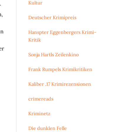
Kultur
r
n,
Deutscher Krimipreis
en
Hanspter Eggenbergers Krimi-
Kritik
er
Sonja Hartls Zeilenkino
Frank Rumpels Krimikritiken
Kaliber .17 Krimirezensionen
crimereads
Kriminetz
Die dunklen Felle