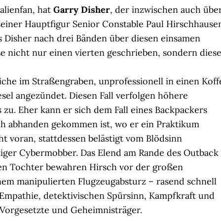
alienfan, hat
Garry Disher
, der inzwischen auch übe
 seiner Hauptfigur Senior Constable Paul Hirschhause
ss Disher nach drei Bänden über diesen einsamen
e nicht nur einen vierten geschrieben, sondern dies
iche im Straßengraben, unprofessionell in einen Koff
el angezündet. Diesen Fall verfolgen höhere
s zu. Eher kann er sich dem Fall eines Backpackers
ch abhanden gekommen ist, wo er ein Praktikum
t voran, stattdessen belästigt vom Blödsinn
htiger Cybermobber. Das Elend am Rande des Outback
ren Tochter bewahren Hirsch vor der großen
inem manipulierten Flugzeugabsturz – rasend schnell
 Empathie, detektivischen Spürsinn, Kampfkraft und
 Vorgesetzte und Geheimnisträger.