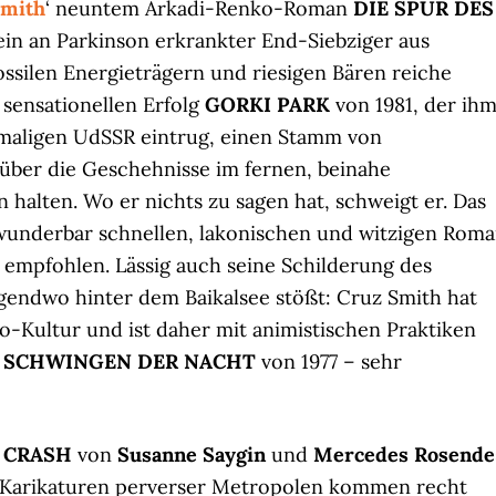
Smith
‘ neuntem Arkadi-Renko-Roman
DIE SPUR DES
ein an Parkinson erkrankter End-Siebziger aus
ossilen Energieträgern und riesigen Bären reiche
 sensationellen Erfolg
GORKI PARK
von 1981, der ih
amaligen UdSSR eintrug, einen Stamm von
über die Geschehnisse im fernen, beinahe
halten. Wo er nichts zu sagen hat, schweigt er. Das
wunderbar schnellen, lakonischen und witzigen Rom
e empfohlen. Lässig auch seine Schilderung des
gendwo hinter dem Baikalsee stößt: Cruz Smith hat
o-Kultur und ist daher mit animistischen Praktiken
n
SCHWINGEN DER NACHT
von 1977 – sehr
d
CRASH
von
Susanne Saygin
und
Mercedes Rosende
en Karikaturen perverser Metropolen kommen recht