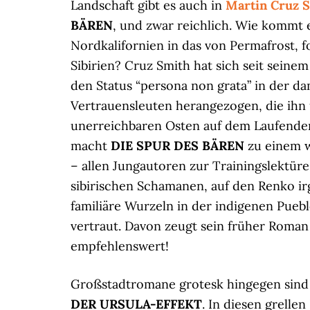
Landschaft gibt es auch in
Martin Cruz 
BÄREN
, und zwar reichlich. Wie kommt 
Nordkalifornien in das von Permafrost, f
Sibirien? Cruz Smith hat sich seit seinem
den Status “persona non grata” in der d
Vertrauensleuten herangezogen, die ihn 
unerreichbaren Osten auf dem Laufenden 
macht
DIE SPUR D
ES BÄREN
zu einem 
– allen Jungautoren zur Trainingslektür
sibirischen Schamanen, auf den Renko ir
familiäre Wurzeln in der indigenen Puebl
vertraut. Davon zeugt sein früher Roma
empfehlenswert!
Großstadtromane grotesk hingegen sin
DER URSULA-EFFEKT
. In diesen grell