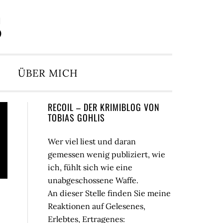
S
ÜBER MICH
Seitenspalte
RECOIL – DER KRIMIBLOG VON
TOBIAS GOHLIS
Wer viel liest und daran
gemessen wenig publiziert, wie
ich, fühlt sich wie eine
unabgeschossene Waffe.
An dieser Stelle finden Sie meine
Reaktionen auf Gelesenes,
Erlebtes, Ertragenes: