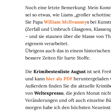
Noch eine letzte Bemerkung: Mein Kom
sei so etwas, wie Liams „großer schottis
Sie Papa
William McIlvanney
s bei Kuns
(Zerfall und Umbruch Glasgows, Klassen
– und sie staunen über die Masse von T
eigenem verarbeitet.
Übrigens auch das in einem historischen
bessere Zeiten für harte Stoffe.
Die
Krimibestenliste August
ist seit Fre
und kann
hier als PDF
heruntergeladen 
Außerdem finden Sie die aktuelle Krimib
von
Weltexpresso
, die jeden Monat nich
Veränderungen und oft auch einzelne Bü
morgen habe ich den höchsten Neueinsti