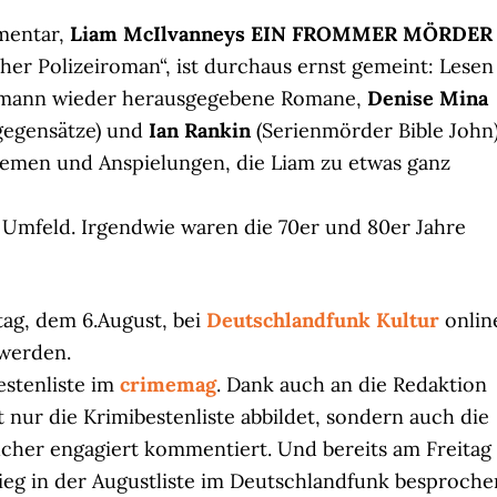
mentar,
Liam McIlvanneys EIN FROMMER MÖRDER
cher Polizeiroman“, ist durchaus ernst gemeint: Lesen
tmann wieder herausgegebene Romane,
Denise Mina
gegensätze) und
Ian Rankin
(Serienmörder Bible John
hemen und Anspielungen, die Liam zu etwas ganz
 Umfeld. Irgendwie waren die 70er und 80er Jahre
itag, dem 6.August, bei
Deutschlandfunk Kultur
onlin
werden.
estenliste im
crimemag
. Dank auch an die Redaktion
t nur die Krimibestenliste abbildet, sondern auch die
cher engagiert kommentiert. Und bereits am Freitag
eg in der Augustliste im Deutschlandfunk besproche