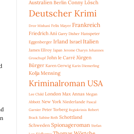
Australien
Conny Lösch
Berlin
Deutscher Krimi
Frankreich
Dror Mishani
Felix Mayer
Friedrich Ani
Hanspeter
Garry Disher
Irland
Italien
Israel
Eggenberger
James Ellroy
Japan
Jerome Charyn
Johannes
Jürgen
John le Carré
Groschupf
Bürger
d
Karen Gerwig
Karin Diemerling
Kolja Mensing
Kriminalroman USA
London
Max Annas
Lee Child
Megan
New York
Niederlande
Abbott
Pascal
nd
Peter Torberg
Garnier
Robert
Regiokrimis
Schottland
rn
Brack
Sabine Roth
Spionageroman
Schweden
Stefan
Thomas Wörtche
Lux
Südkorea