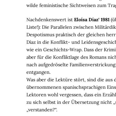
wilde feministische Sichtweisen zum Tra
Nachdenkenswert ist
Eloísa Díaz‘ 1981
(ü
Liste!): Die Parallelen zwischen Militär
Despotismus praktisch der gleichen her
Díaz in die Konflikt- und Leidensgeschic
wie ein Geschichts-Wrap. Dass der Krimi
aber für die Konfliktlage des Romans nic
nach aufgedröselte Familienverstrickung,
entgangen.
Was aber die Lektüre stört, sind die aus
übernommenen spanischsprachigen Einsp
Lektoren wohl vergessen, dass ein Erzäh
zu sich selbst in der Übersetzung nicht 
„verstanden?“.