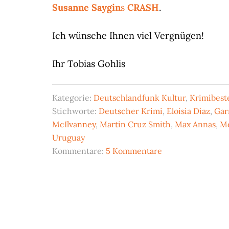
Susanne Saygin
s
CRASH
.
Ich wünsche Ihnen viel Vergnügen!
Ihr Tobias Gohlis
Kategorie:
Deutschlandfunk Kultur
,
Krimibeste
Stichworte:
Deutscher Krimi
,
Eloísia Díaz
,
Gar
McIlvanney
,
Martin Cruz Smith
,
Max Annas
,
Me
Uruguay
Kommentare:
5 Kommentare