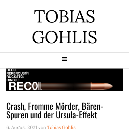
Zur
Zum
Zur
Zur
TOBIAS
Hauptnavigation
Inhalt
Seitenspalte
Fußzeile
springen
springen
springen
springen
GOHLIS
Crash, Fromme Mörder, Bären-
Spuren und der Ursula-Effekt
6. August 2021
von
Tobias Gohlis