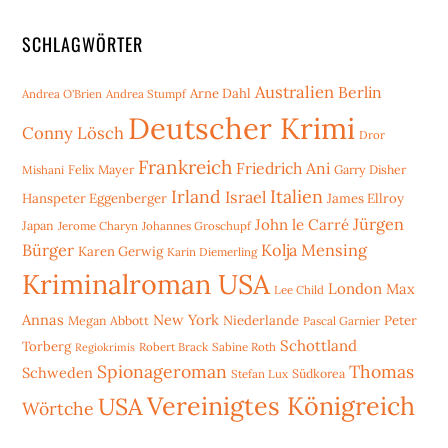
SCHLAGWÖRTER
Australien
Berlin
Arne Dahl
Andrea O'Brien
Andrea Stumpf
Deutscher Krimi
Conny Lösch
Dror
Frankreich
Friedrich Ani
Mishani
Felix Mayer
Garry Disher
Irland
Italien
Israel
Hanspeter Eggenberger
James Ellroy
Jürgen
John le Carré
Japan
Jerome Charyn
Johannes Groschupf
Bürger
Kolja Mensing
Karen Gerwig
Karin Diemerling
Kriminalroman USA
London
Max
Lee Child
Annas
New York
Niederlande
Peter
Megan Abbott
Pascal Garnier
Schottland
Torberg
Robert Brack
Sabine Roth
Regiokrimis
Spionageroman
Thomas
Schweden
Stefan Lux
Südkorea
Vereinigtes Königreich
USA
Wörtche