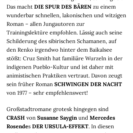
Das macht
DIE SPUR D
ES BÄREN
zu einem
wunderbar schnellen, lakonischen und witzigen
Roman – allen Jungautoren zur
Trainingslektüre empfohlen. Lässig auch seine
Schilderung des sibirischen Schamanen, auf
den Renko irgendwo hinter dem Baikalsee
stößt: Cruz Smith hat familiäre Wurzeln in der
indigenen Pueblo-Kultur und ist daher mit
animistischen Praktiken vertraut. Davon zeugt
sein früher Roman
SCHWINGEN DER NACHT
von 1977 – sehr empfehlenswert!
Großstadtromane grotesk hingegen sind
CRASH
von
Susanne Saygin
und
Mercedes
Rosende
s
DER URSULA-EFFEKT
. In diesen