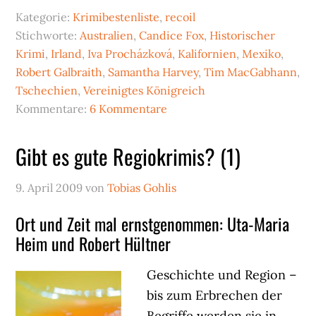
Kategorie:
Krimibestenliste
,
recoil
Stichworte:
Australien
,
Candice Fox
,
Historischer
Krimi
,
Irland
,
Iva Procházková
,
Kalifornien
,
Mexiko
,
Robert Galbraith
,
Samantha Harvey
,
Tim MacGabhann
,
Tschechien
,
Vereinigtes Königreich
Kommentare:
6 Kommentare
Gibt es gute Regiokrimis? (1)
9. April 2009
von
Tobias Gohlis
Ort und Zeit mal ernstgenommen: Uta-Maria
Heim und Robert Hültner
Geschichte und Region –
bis zum Erbrechen der
Begriffe werden sie in