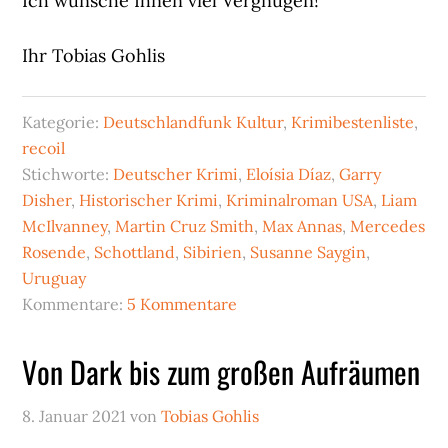
Ich wünsche Ihnen viel Vergnügen!
Ihr Tobias Gohlis
Kategorie:
Deutschlandfunk Kultur
,
Krimibestenliste
,
recoil
Stichworte:
Deutscher Krimi
,
Eloísia Díaz
,
Garry
Disher
,
Historischer Krimi
,
Kriminalroman USA
,
Liam
McIlvanney
,
Martin Cruz Smith
,
Max Annas
,
Mercedes
Rosende
,
Schottland
,
Sibirien
,
Susanne Saygin
,
Uruguay
Kommentare:
5 Kommentare
Von Dark bis zum großen Aufräumen
8. Januar 2021
von
Tobias Gohlis