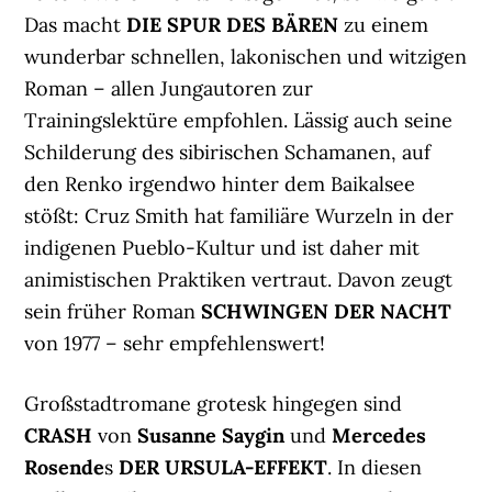
Das macht
DIE SPUR D
ES BÄREN
zu einem
wunderbar schnellen, lakonischen und witzigen
Roman – allen Jungautoren zur
Trainingslektüre empfohlen. Lässig auch seine
Schilderung des sibirischen Schamanen, auf
den Renko irgendwo hinter dem Baikalsee
stößt: Cruz Smith hat familiäre Wurzeln in der
indigenen Pueblo-Kultur und ist daher mit
animistischen Praktiken vertraut. Davon zeugt
sein früher Roman
SCHWINGEN DER NACHT
von 1977 – sehr empfehlenswert!
Großstadtromane grotesk hingegen sind
CRASH
von
Susanne Saygin
und
Mercedes
Rosende
s
DER URSULA-EFFEKT
. In diesen