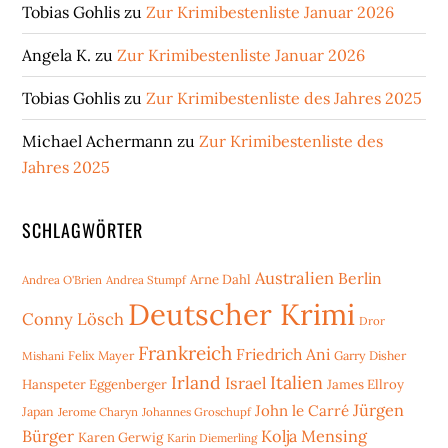
Tobias Gohlis
zu
Zur Krimibestenliste Januar 2026
Angela K.
zu
Zur Krimibestenliste Januar 2026
Tobias Gohlis
zu
Zur Krimibestenliste des Jahres 2025
Michael Achermann
zu
Zur Krimibestenliste des
Jahres 2025
SCHLAGWÖRTER
Australien
Berlin
Arne Dahl
Andrea O'Brien
Andrea Stumpf
Deutscher Krimi
Conny Lösch
Dror
Frankreich
Friedrich Ani
Mishani
Felix Mayer
Garry Disher
Irland
Italien
Israel
Hanspeter Eggenberger
James Ellroy
Jürgen
John le Carré
Japan
Jerome Charyn
Johannes Groschupf
Bürger
Kolja Mensing
Karen Gerwig
Karin Diemerling