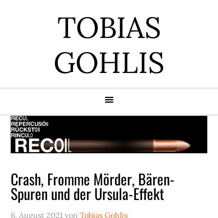
Zur
Zum
Zur
Zur
TOBIAS
Hauptnavigation
Inhalt
Seitenspalte
Fußzeile
springen
springen
springen
springen
GOHLIS
Crash, Fromme Mörder, Bären-
Spuren und der Ursula-Effekt
6. August 2021
von
Tobias Gohlis