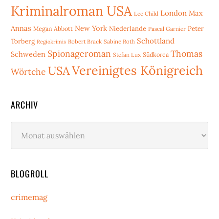
Kriminalroman USA
London
Max
Lee Child
Annas
New York
Niederlande
Peter
Megan Abbott
Pascal Garnier
Schottland
Torberg
Robert Brack
Sabine Roth
Regiokrimis
Spionageroman
Thomas
Schweden
Stefan Lux
Südkorea
Vereinigtes Königreich
USA
Wörtche
ARCHIV
Archiv
BLOGROLL
crimemag