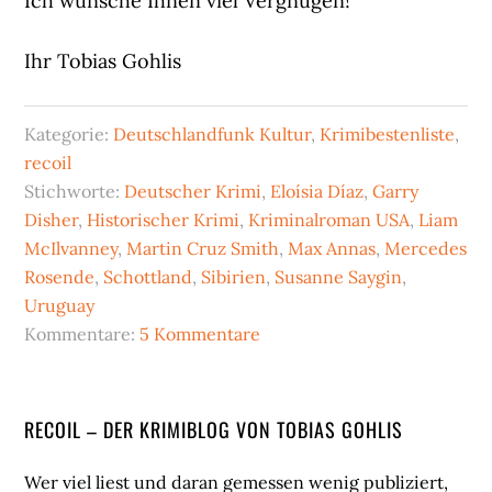
Ich wünsche Ihnen viel Vergnügen!
Ihr Tobias Gohlis
Kategorie:
Deutschlandfunk Kultur
,
Krimibestenliste
,
recoil
Stichworte:
Deutscher Krimi
,
Eloísia Díaz
,
Garry
Disher
,
Historischer Krimi
,
Kriminalroman USA
,
Liam
McIlvanney
,
Martin Cruz Smith
,
Max Annas
,
Mercedes
Rosende
,
Schottland
,
Sibirien
,
Susanne Saygin
,
Uruguay
Kommentare:
5 Kommentare
Seitenspalte
RECOIL – DER KRIMIBLOG VON TOBIAS GOHLIS
Wer viel liest und daran gemessen wenig publiziert,