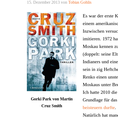
15. Dezember 2013
von
Tobias Gohlis
Es war der erste K
einem amerikanis
Inzwischen versuc
imitieren. 1972 ha
Moskau kennen zu 
(doppelt: seine E
Indianers und ein
sein in zig Heftch
Renko einen unste
Moskaus unter Br
Ich hatte 2010 die
Gorki Park von Martin
Grundlage für da
Cruz Smith
beisteuern durfte
.
Natürlich hat man