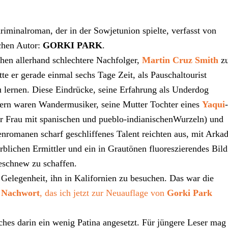
riminalroman, der in der Sowjetunion spielte, verfasst von
chen Autor:
GORKI PARK
.
hen allerhand schlechtere Nachfolger,
Martin Cruz Smith
z
tte er gerade einmal sechs Tage Zeit, als Pauschaltourist
lernen. Diese Eindrücke, seine Erfahrung als Underdog
ltern waren Wandermusiker, seine Mutter Tochter eines
Yaqui
-
er Frau mit spanischen und pueblo-indianischenWurzeln) und
enromanen scharf geschliffenes Talent reichten aus, mit Arkad
rblichen Ermittler und ein in Grautönen fluoreszierendes Bild
eschnew zu schaffen.
 Gelegenheit, ihn in Kalifornien zu besuchen. Das war die
s
Nachwort
, das ich jetzt zur Neuauflage von
Gorki Park
ches darin ein wenig Patina angesetzt. Für jüngere Leser mag