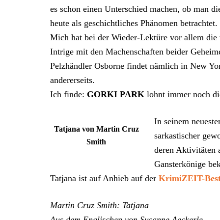
es schon einen Unterschied machen, ob man die
heute als geschichtliches Phänomen betrachtet.
Mich hat bei der Wieder-Lektüre vor allem die 
Intrige mit den Machenschaften beider Gehei
Pelzhändler Osborne findet nämlich in New Yor
andererseits.
Ich finde:
GORKI PARK
lohnt immer noch di
In seinem neuest
Tatjana von Martin Cruz
sarkastischer gewo
Smith
deren Aktivitäten
Gansterkönige bek
Tatjana ist auf Anhieb auf der
KrimiZEIT-Best
Martin Cruz Smith: Tatjana
Aus dem Englischen von Susanne Aeckerle