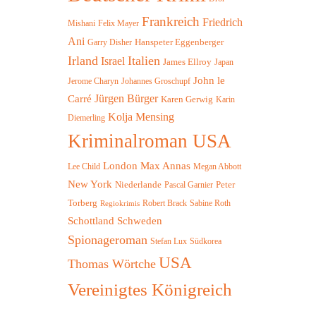
Frankreich
Friedrich
Felix Mayer
Mishani
Ani
Hanspeter Eggenberger
Garry Disher
Irland
Italien
Israel
James Ellroy
Japan
John le
Jerome Charyn
Johannes Groschupf
Jürgen Bürger
Carré
Karen Gerwig
Karin
Kolja Mensing
Diemerling
Kriminalroman USA
London
Max Annas
Megan Abbott
Lee Child
New York
Niederlande
Peter
Pascal Garnier
Torberg
Robert Brack
Sabine Roth
Regiokrimis
Schottland
Schweden
Spionageroman
Südkorea
Stefan Lux
USA
Thomas Wörtche
Vereinigtes Königreich