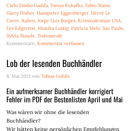
Carlo Emilio Gadda
,
Danya Kukafka
,
Fabio Stassi
,
Garry Disher
,
Hanspeter Eggenberger
,
Hervé Le
Corre
,
Italien
,
Jorge Luis Borges
,
Kriminalroman USA
,
Les Edgerton
,
Monika Lustig
,
Patrícia Melo
,
Sao Paulo
,
Sylvia Staude
,
Todesstrafe
Kommentare:
Kommentar verfassen
Lob der lesenden Buchhändler
8. Mai 2021
von
Tobias Gohlis
Ein aufmerksamer Buchhändler korrigiert
Fehler im PDF der Bestenlisten April und Mai
Was wären wir ohne die lesenden
Buchhändler?
Wir hätten keine persönlichen Empfehlungen