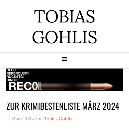
Zur
Zum
Zur
Zur
TOBIAS
Hauptnavigation
Inhalt
Seitenspalte
Fußzeile
springen
springen
springen
springen
GOHLIS
ZUR KRIMIBESTENLISTE MÄRZ 2024
2. März 2024
von
Tobias Gohlis