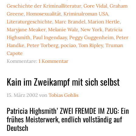
Geschichte der Kriminalliteratur
,
Gore Vidal
,
Graham
Greene
,
Homosexualität
,
Kriminalroman USA
,
Literaturgeschichte
,
Marc Brandel
,
Marion Hertle
,
Maryjane Meaker
,
Melanie Walz
,
New York
,
Patricia
Highsmith
,
Paul Ingendaay
,
Peggy Guggenheim
,
Peter
Handke
,
Peter Torberg
,
pociao
,
Tom Ripley
,
Truman
Capote
Kommentare:
1 Kommentar
Kain im Zweikampf mit sich selbst
15. März 2002
von
Tobias Gohlis
Patricia Highsmith’ ZWEI FREMDE IM ZUG: Ein
frühes Meisterwerk, endlich vollständig auf
Deutsch