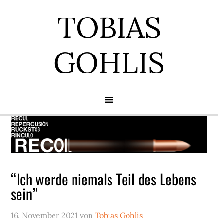
Zur
Zum
Zur
Zur
TOBIAS
Hauptnavigation
Inhalt
Seitenspalte
Fußzeile
springen
springen
springen
springen
GOHLIS
“Ich werde niemals Teil des Lebens
sein”
16. November 2021
von
Tobias Gohlis