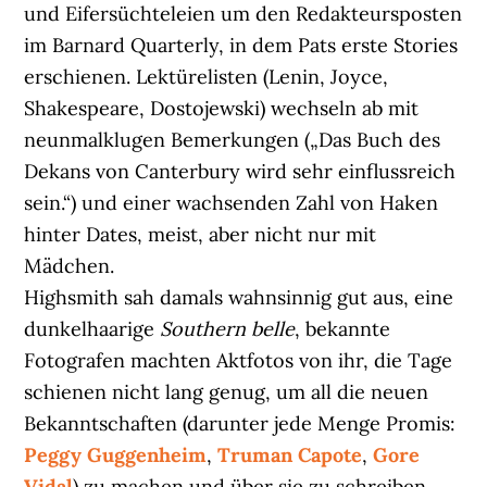
und Eifersüchteleien um den Redakteursposten
im Barnard Quarterly, in dem Pats erste Stories
erschienen. Lektürelisten (Lenin, Joyce,
Shakespeare, Dostojewski) wechseln ab mit
neunmalklugen Bemerkungen („Das Buch des
Dekans von Canterbury wird sehr einflussreich
sein.“) und einer wachsenden Zahl von Haken
hinter Dates, meist, aber nicht nur mit
Mädchen.
Highsmith sah damals wahnsinnig gut aus, eine
dunkelhaarige
Southern belle
, bekannte
Fotografen machten Aktfotos von ihr, die Tage
schienen nicht lang genug, um all die neuen
Bekanntschaften (darunter jede Menge Promis:
Peggy Guggenheim
,
Truman Capote
,
Gore
Vidal
) zu machen und über sie zu schreiben.