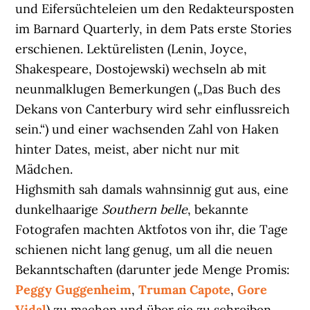
und Eifersüchteleien um den Redakteursposten
im Barnard Quarterly, in dem Pats erste Stories
erschienen. Lektürelisten (Lenin, Joyce,
Shakespeare, Dostojewski) wechseln ab mit
neunmalklugen Bemerkungen („Das Buch des
Dekans von Canterbury wird sehr einflussreich
sein.“) und einer wachsenden Zahl von Haken
hinter Dates, meist, aber nicht nur mit
Mädchen.
Highsmith sah damals wahnsinnig gut aus, eine
dunkelhaarige
Southern belle
, bekannte
Fotografen machten Aktfotos von ihr, die Tage
schienen nicht lang genug, um all die neuen
Bekanntschaften (darunter jede Menge Promis:
Peggy Guggenheim
,
Truman Capote
,
Gore
Vidal
) zu machen und über sie zu schreiben.