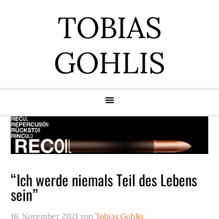
Zur
Zum
Zur
Zur
TOBIAS
Hauptnavigation
Inhalt
Seitenspalte
Fußzeile
springen
springen
springen
springen
GOHLIS
“Ich werde niemals Teil des Lebens
sein”
16. November 2021
von
Tobias Gohlis