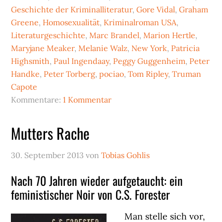
Geschichte der Kriminalliteratur
,
Gore Vidal
,
Graham
Greene
,
Homosexualität
,
Kriminalroman USA
,
Literaturgeschichte
,
Marc Brandel
,
Marion Hertle
,
Maryjane Meaker
,
Melanie Walz
,
New York
,
Patricia
Highsmith
,
Paul Ingendaay
,
Peggy Guggenheim
,
Peter
Handke
,
Peter Torberg
,
pociao
,
Tom Ripley
,
Truman
Capote
Kommentare:
1 Kommentar
Mutters Rache
30. September 2013
von
Tobias Gohlis
Nach 70 Jahren wieder aufgetaucht: ein
feministischer Noir von C.S. Forester
Man stelle sich vor,