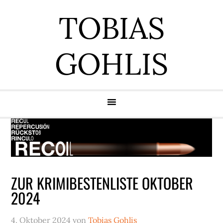
Zur
Zum
Zur
Zur
TOBIAS
Hauptnavigation
Inhalt
Seitenspalte
Fußzeile
springen
springen
springen
springen
GOHLIS
ZUR KRIMIBESTENLISTE OKTOBER
2024
4. Oktober 2024
von
Tobias Gohlis