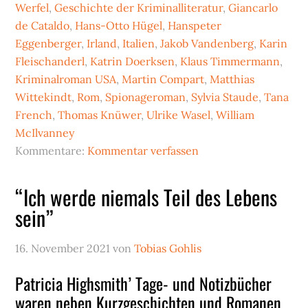
Werfel
,
Geschichte der Kriminalliteratur
,
Giancarlo
de Cataldo
,
Hans-Otto Hügel
,
Hanspeter
Eggenberger
,
Irland
,
Italien
,
Jakob Vandenberg
,
Karin
Fleischanderl
,
Katrin Doerksen
,
Klaus Timmermann
,
Kriminalroman USA
,
Martin Compart
,
Matthias
Wittekindt
,
Rom
,
Spionageroman
,
Sylvia Staude
,
Tana
French
,
Thomas Knüwer
,
Ulrike Wasel
,
William
McIlvanney
Kommentare:
Kommentar verfassen
“Ich werde niemals Teil des Lebens
sein”
16. November 2021
von
Tobias Gohlis
Patricia Highsmith’ Tage- und Notizbücher
waren neben Kurzgeschichten und Romanen