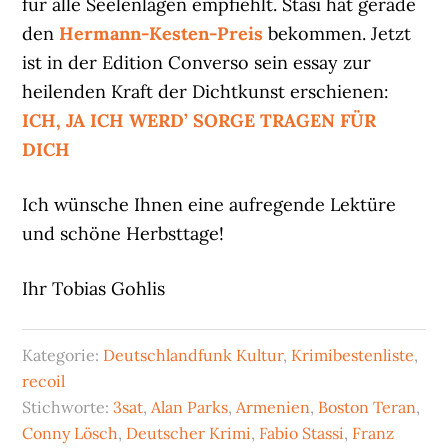
für alle Seelenlagen empfiehlt. Stasi hat gerade
den
Hermann-Kesten-Preis
bekommen. Jetzt
ist in der Edition Converso sein essay zur
heilenden Kraft der Dichtkunst erschienen:
ICH, JA ICH WERD’ SORGE TRAGEN FÜR
DICH
Ich wünsche Ihnen eine aufregende Lektüre
und schöne Herbsttage!
Ihr Tobias Gohlis
Kategorie:
Deutschlandfunk Kultur
,
Krimibestenliste
,
recoil
Stichworte:
3sat
,
Alan Parks
,
Armenien
,
Boston Teran
,
Conny Lösch
,
Deutscher Krimi
,
Fabio Stassi
,
Franz