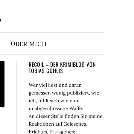
S
ÜBER MICH
Seitenspalte
RECOIL – DER KRIMIBLOG VON
TOBIAS GOHLIS
Wer viel liest und daran
gemessen wenig publiziert, wie
ich, fühlt sich wie eine
unabgeschossene Waffe.
An dieser Stelle finden Sie meine
Reaktionen auf Gelesenes,
Erlebtes, Ertragenes: