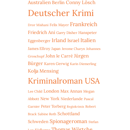
Australien
Conny Lösch
Berlin
Deutscher Krimi
Frankreich
Dror Mishani
Felix Mayer
Friedrich Ani
Hanspeter
Garry Disher
Irland
Italien
Israel
Eggenberger
James Ellroy
Japan
Jerome Charyn
Johannes
Jürgen
John le Carré
Groschupf
Bürger
Karen Gerwig
Karin Diemerling
Kolja Mensing
Kriminalroman USA
London
Max Annas
Lee Child
Megan
New York
Niederlande
Abbott
Pascal
Peter Torberg
Garnier
Robert
Regiokrimis
Schottland
Brack
Sabine Roth
Spionageroman
Schweden
Stefan
Thomas Wörtche
Lux
Südkorea