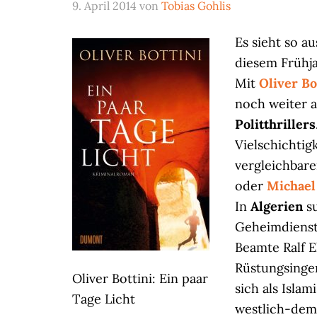
9. April 2014
von
Tobias Gohlis
Es sieht so a
diesem Frühja
Mit
Oliver Bo
noch weiter a
Politthrillers
Vielschichtig
vergleichbare
oder
Michael
In
Algerien
su
Geheimdienst
Beamte Ralf E
Rüstungsingen
Oliver Bottini: Ein paar
sich als Isla
Tage Licht
westlich-dem