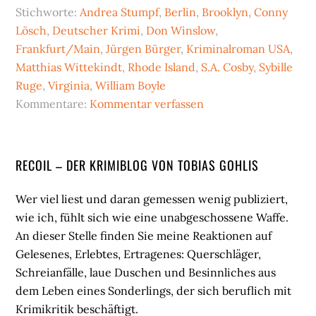
Stichworte:
Andrea Stumpf
,
Berlin
,
Brooklyn
,
Conny
Lösch
,
Deutscher Krimi
,
Don Winslow
,
Frankfurt/Main
,
Jürgen Bürger
,
Kriminalroman USA
,
Matthias Wittekindt
,
Rhode Island
,
S.A. Cosby
,
Sybille
Ruge
,
Virginia
,
William Boyle
Kommentare:
Kommentar verfassen
Seitenspalte
RECOIL – DER KRIMIBLOG VON TOBIAS GOHLIS
Wer viel liest und daran gemessen wenig publiziert,
wie ich, fühlt sich wie eine unabgeschossene Waffe.
An dieser Stelle finden Sie meine Reaktionen auf
Gelesenes, Erlebtes, Ertragenes: Querschläger,
Schreianfälle, laue Duschen und Besinnliches aus
dem Leben eines Sonderlings, der sich beruflich mit
Krimikritik beschäftigt.