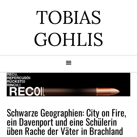
Zur
Zum
Zur
Zur
TOBIAS
Hauptnavigation
Inhalt
Seitenspalte
Fußzeile
springen
springen
springen
springen
GOHLIS
Schwarze Geographien: City on Fire,
ein Davenport und eine Schülerin
üben Rache der Väter in Brachland