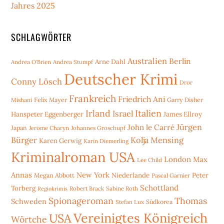
Jahres 2025
SCHLAGWÖRTER
Australien
Berlin
Arne Dahl
Andrea O'Brien
Andrea Stumpf
Deutscher Krimi
Conny Lösch
Dror
Frankreich
Friedrich Ani
Mishani
Felix Mayer
Garry Disher
Irland
Italien
Israel
Hanspeter Eggenberger
James Ellroy
Jürgen
John le Carré
Japan
Jerome Charyn
Johannes Groschupf
Bürger
Kolja Mensing
Karen Gerwig
Karin Diemerling
Kriminalroman USA
London
Max
Lee Child
Annas
New York
Niederlande
Peter
Megan Abbott
Pascal Garnier
Schottland
Torberg
Robert Brack
Sabine Roth
Regiokrimis
Spionageroman
Thomas
Schweden
Stefan Lux
Südkorea
Vereinigtes Königreich
USA
Wörtche