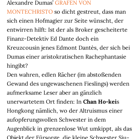
Alexandre Dumas’
GRAFEN VON
MONTECHRISTO
so dicht gestreut, dass man
sich einen Hofmagier zur Seite wünscht, der
entwirren hilft: Ist der als Broker gescheiterte
Finanz-Detektiv Ed Dante doch ein
Kreuzcousin jenes Edmont Dantès, der sich bei
Dumas einer aristokratischen Rachephantasie
hingibt?
Den wahren, edlen Rächer (im abstoßenden
Gewand des ungewaschenen Fieslings) werden
aufmerksame Leser aber an gänzlich
unerwartetem Ort finden: In
Chan Ho-kei
s
Hongkong nämlich, wo der Altruismus einer
aufopferungsvollen Schwester in dem
Augenblick in grenzenlose Wut umkippt, als das
Objekt der Fürsorge, die kleine Schwester Siu-