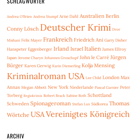
SCHLAGWÖRTER
Australien
Berlin
Arne Dahl
Andrea O'Brien
Andrea Stumpf
Deutscher Krimi
Conny Lösch
Dror
Frankreich
Friedrich Ani
Mishani
Felix Mayer
Garry Disher
Irland
Italien
Israel
Hanspeter Eggenberger
James Ellroy
Jürgen
John le Carré
Japan
Jerome Charyn
Johannes Groschupf
Bürger
Kolja Mensing
Karen Gerwig
Karin Diemerling
Kriminalroman USA
London
Max
Lee Child
Annas
New York
Niederlande
Peter
Megan Abbott
Pascal Garnier
Schottland
Torberg
Robert Brack
Sabine Roth
Regiokrimis
Spionageroman
Thomas
Schweden
Stefan Lux
Südkorea
Vereinigtes Königreich
USA
Wörtche
ARCHIV