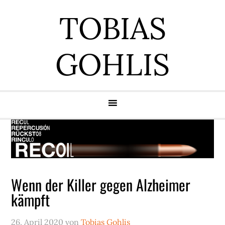
Zur
Zum
Zur
Zur
TOBIAS
Hauptnavigation
Inhalt
Seitenspalte
Fußzeile
springen
springen
springen
springen
GOHLIS
Wenn der Killer gegen Alzheimer
kämpft
26. April 2020
von
Tobias Gohlis