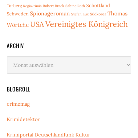
Schottland
Torberg
Robert Brack
Sabine Roth
Regiokrimis
Spionageroman
Thomas
Schweden
Stefan Lux
Südkorea
Vereinigtes Königreich
USA
Wörtche
ARCHIV
Archiv
BLOGROLL
crimemag
Krimidetektor
Krimiportal Deutschlandfunk Kultur