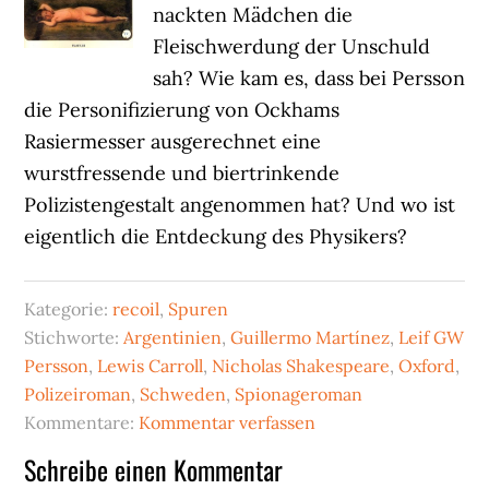
nackten Mädchen die
Fleischwerdung der Unschuld
sah? Wie kam es, dass bei Persson
die Personifizierung von Ockhams
Rasiermesser ausgerechnet eine
wurstfressende und biertrinkende
Polizistengestalt angenommen hat? Und wo ist
eigentlich die Entdeckung des Physikers?
Kategorie:
recoil
,
Spuren
Stichworte:
Argentinien
,
Guillermo Martínez
,
Leif GW
Persson
,
Lewis Carroll
,
Nicholas Shakespeare
,
Oxford
,
Polizeiroman
,
Schweden
,
Spionageroman
Kommentare:
Kommentar verfassen
Leser-
Schreibe einen Kommentar