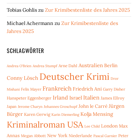
Tobias Gohlis
zu
Zur Krimibestenliste des Jahres 2025
Michael Achermann
zu
Zur Krimibestenliste des
Jahres 2025
SCHLAGWÖRTER
Australien
Berlin
Arne Dahl
Andrea O'Brien
Andrea Stumpf
Deutscher Krimi
Conny Lösch
Dror
Frankreich
Friedrich Ani
Mishani
Felix Mayer
Garry Disher
Irland
Italien
Israel
Hanspeter Eggenberger
James Ellroy
Jürgen
John le Carré
Japan
Jerome Charyn
Johannes Groschupf
Bürger
Kolja Mensing
Karen Gerwig
Karin Diemerling
Kriminalroman USA
London
Max
Lee Child
Annas
New York
Niederlande
Peter
Megan Abbott
Pascal Garnier