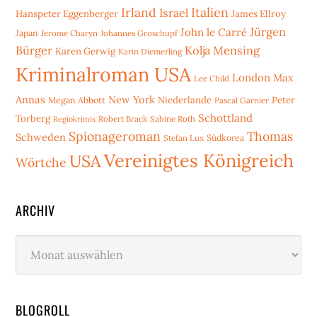
Irland
Italien
Israel
Hanspeter Eggenberger
James Ellroy
Jürgen
John le Carré
Japan
Jerome Charyn
Johannes Groschupf
Bürger
Kolja Mensing
Karen Gerwig
Karin Diemerling
Kriminalroman USA
London
Max
Lee Child
Annas
New York
Niederlande
Peter
Megan Abbott
Pascal Garnier
Schottland
Torberg
Robert Brack
Sabine Roth
Regiokrimis
Spionageroman
Thomas
Schweden
Stefan Lux
Südkorea
Vereinigtes Königreich
USA
Wörtche
ARCHIV
Archiv
BLOGROLL