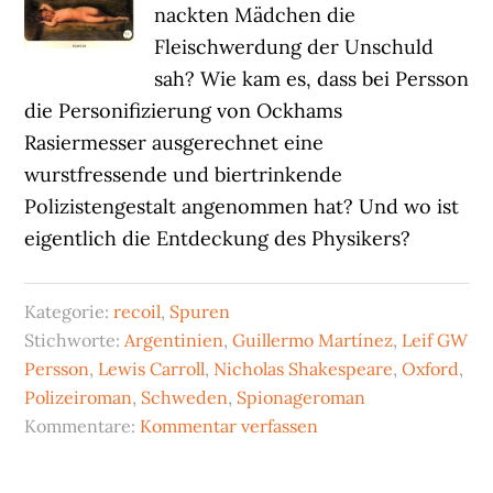
nackten Mädchen die
Fleischwerdung der Unschuld
sah? Wie kam es, dass bei Persson
die Personifizierung von Ockhams
Rasiermesser ausgerechnet eine
wurstfressende und biertrinkende
Polizistengestalt angenommen hat? Und wo ist
eigentlich die Entdeckung des Physikers?
Kategorie:
recoil
,
Spuren
Stichworte:
Argentinien
,
Guillermo Martínez
,
Leif GW
Persson
,
Lewis Carroll
,
Nicholas Shakespeare
,
Oxford
,
Polizeiroman
,
Schweden
,
Spionageroman
Kommentare:
Kommentar verfassen