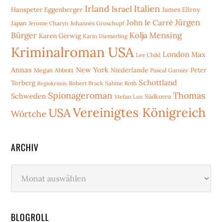
Irland
Italien
Israel
Hanspeter Eggenberger
James Ellroy
Jürgen
John le Carré
Japan
Jerome Charyn
Johannes Groschupf
Bürger
Kolja Mensing
Karen Gerwig
Karin Diemerling
Kriminalroman USA
London
Max
Lee Child
Annas
New York
Niederlande
Peter
Megan Abbott
Pascal Garnier
Schottland
Torberg
Robert Brack
Sabine Roth
Regiokrimis
Spionageroman
Thomas
Schweden
Stefan Lux
Südkorea
Vereinigtes Königreich
USA
Wörtche
ARCHIV
Archiv
BLOGROLL