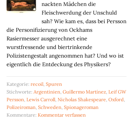
nackten Mädchen die
Fleischwerdung der Unschuld
sah? Wie kam es, dass bei Persson
die Personifizierung von Ockhams
Rasiermesser ausgerechnet eine
wurstfressende und biertrinkende
Polizistengestalt angenommen hat? Und wo ist
eigentlich die Entdeckung des Physikers?
Kategorie:
recoil
,
Spuren
Stichworte:
Argentinien
,
Guillermo Martínez
,
Leif GW
Persson
,
Lewis Carroll
,
Nicholas Shakespeare
,
Oxford
,
Polizeiroman
,
Schweden
,
Spionageroman
Kommentare:
Kommentar verfassen