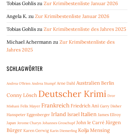
Tobias Gohlis
zu
Zur Krimibestenliste Januar 2026
Angela K.
zu
Zur Krimibestenliste Januar 2026
Tobias Gohlis
zu
Zur Krimibestenliste des Jahres 2025
Michael Achermann
zu
Zur Krimibestenliste des
Jahres 2025
SCHLAGWÖRTER
Australien
Berlin
Arne Dahl
Andrea O'Brien
Andrea Stumpf
Deutscher Krimi
Conny Lösch
Dror
Frankreich
Friedrich Ani
Mishani
Felix Mayer
Garry Disher
Irland
Italien
Israel
Hanspeter Eggenberger
James Ellroy
Jürgen
John le Carré
Japan
Jerome Charyn
Johannes Groschupf
Bürger
Kolja Mensing
Karen Gerwig
Karin Diemerling