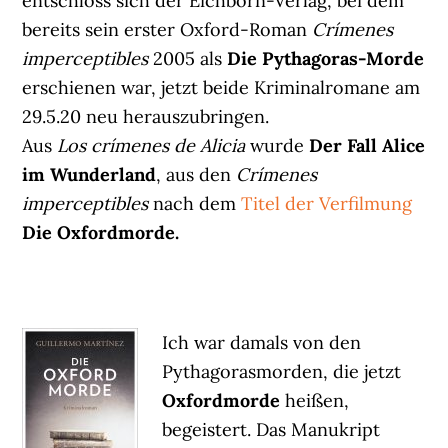
entschloss sich der Eichborn-Verlag, bei dem
bereits sein erster Oxford-Roman
Crímenes
imperceptibles
2005 als
Die Pythagoras-Morde
erschienen war, jetzt beide Kriminalromane am
29.5.20 neu herauszubringen.
Aus
Los crímenes de Alicia
wurde
Der Fall Alice
im Wunderland
, aus den
Crímenes
imperceptibles
nach dem
Titel der Verfilmung
Die Oxfordmorde.
Ich war damals von den
Pythagorasmorden, die jetzt
Oxfordmorde
heißen,
begeistert. Das Manukript