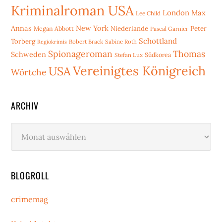
Kriminalroman USA
London
Max
Lee Child
Annas
New York
Niederlande
Peter
Megan Abbott
Pascal Garnier
Schottland
Torberg
Robert Brack
Sabine Roth
Regiokrimis
Spionageroman
Thomas
Schweden
Stefan Lux
Südkorea
Vereinigtes Königreich
USA
Wörtche
ARCHIV
Archiv
BLOGROLL
crimemag