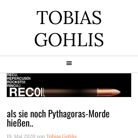
Zur
Zum
Zur
Zur
TOBIAS
Hauptnavigation
Inhalt
Seitenspalte
Fußzeile
springen
springen
springen
springen
GOHLIS
als sie noch Pythagoras-Morde
hießen..
19. Mai 2020
von
Tobias Gohlis