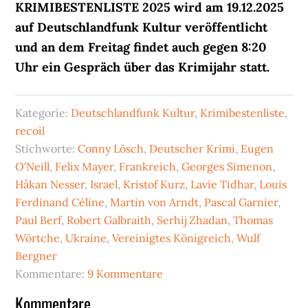
KRIMIBESTENLISTE 2025 wird am 19.12.2025
auf Deutschlandfunk Kultur veröffentlicht
und an dem Freitag findet auch gegen 8:20
Uhr ein Gespräch über das Krimijahr statt.
Kategorie:
Deutschlandfunk Kultur
,
Krimibestenliste
,
recoil
Stichworte:
Conny Lösch
,
Deutscher Krimi
,
Eugen
O'Neill
,
Felix Mayer
,
Frankreich
,
Georges Simenon
,
Håkan Nesser
,
Israel
,
Kristof Kurz
,
Lavie Tidhar
,
Louis
Ferdinand Céline
,
Martin von Arndt
,
Pascal Garnier
,
Paul Berf
,
Robert Galbraith
,
Serhij Zhadan
,
Thomas
Wörtche
,
Ukraine
,
Vereinigtes Königreich
,
Wulf
Bergner
Kommentare:
9 Kommentare
Leser-
Kommentare