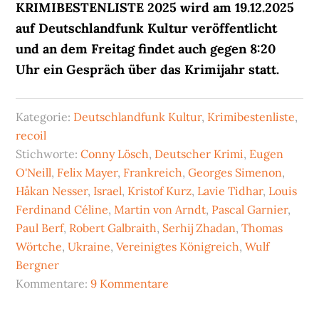
KRIMIBESTENLISTE 2025 wird am 19.12.2025
auf Deutschlandfunk Kultur veröffentlicht
und an dem Freitag findet auch gegen 8:20
Uhr ein Gespräch über das Krimijahr statt.
Kategorie:
Deutschlandfunk Kultur
,
Krimibestenliste
,
recoil
Stichworte:
Conny Lösch
,
Deutscher Krimi
,
Eugen
O'Neill
,
Felix Mayer
,
Frankreich
,
Georges Simenon
,
Håkan Nesser
,
Israel
,
Kristof Kurz
,
Lavie Tidhar
,
Louis
Ferdinand Céline
,
Martin von Arndt
,
Pascal Garnier
,
Paul Berf
,
Robert Galbraith
,
Serhij Zhadan
,
Thomas
Wörtche
,
Ukraine
,
Vereinigtes Königreich
,
Wulf
Bergner
Kommentare:
9 Kommentare