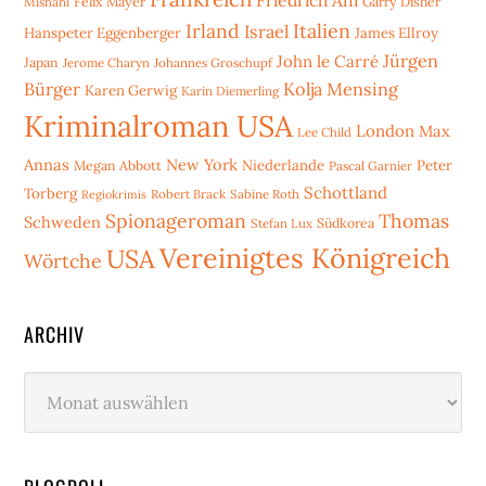
Friedrich Ani
Mishani
Felix Mayer
Garry Disher
Irland
Italien
Israel
Hanspeter Eggenberger
James Ellroy
Jürgen
John le Carré
Japan
Jerome Charyn
Johannes Groschupf
Bürger
Kolja Mensing
Karen Gerwig
Karin Diemerling
Kriminalroman USA
London
Max
Lee Child
Annas
New York
Niederlande
Peter
Megan Abbott
Pascal Garnier
Schottland
Torberg
Robert Brack
Sabine Roth
Regiokrimis
Spionageroman
Thomas
Schweden
Stefan Lux
Südkorea
Vereinigtes Königreich
USA
Wörtche
ARCHIV
Archiv