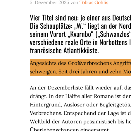
5. Dezember 2025
von
Tobias Gohlis
Vier Titel sind neu: je einer aus Deut
Die Schauplätze: „W.“ liegt an der Nor
seinem Vorort „Kvarnbo“ („Schwanzlos“
verschiedene reale Orte in Norbottens 
französische Atlantikküste.
Angesichts des Großverbrechens Angriff
schweigen. Seit drei Jahren und zehn Mo
An der Dezemberliste fällt wieder auf, d
drängt. In der Hälfte aller Romane ist de
Hintergrund, Auslöser oder Begleitgetös. 
Verbrechens. Entspechend der Lage ist de
Weltbild der Autoren pessimistisch bis 
Überlebenschancen eingeräumt.