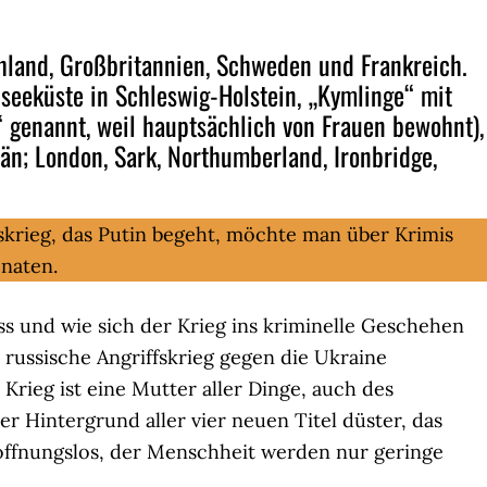
schland, Großbritannien, Schweden und Frankreich.
dseeküste in Schleswig-Holstein, „Kymlinge“ mit
 genannt, weil hauptsächlich von Frauen bewohnt),
län; London, Sark, Northumberland, Ironbridge,
skrieg, das Putin begeht, möchte man über Krimis
naten.
ass und wie sich der Krieg ins kriminelle Geschehen
r russische Angriffskrieg gegen die Ukraine
Krieg ist eine Mutter aller Dinge, auch des
r Hintergrund aller vier neuen Titel düster, das
hoffnungslos, der Menschheit werden nur geringe