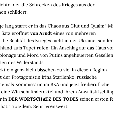
ichte, der die Schrecken des Krieges aus der
en schildert.
e lang starrt er in das Chaos aus Glut und Qualm.“ M
 Satz eröffnet
von Arndt
eines von mehreren
 die Realität des Krieges nicht in der Ukraine, sonde
chland aufs Tapet rufen: Ein Anschlag auf das Haus vo
Spionage und Mord von Putins angeheuerten Gesellen
len des Widerstands.
kt ein ganz klein bisschen zu viel in diesen Beginn
t der Protagonistin Irina Starilenko, russische
ehemals Kommissarin im BKA und jetzt freiberufliche
r eine Wirtschaftsdetektei und ihrem Anwaltsfrischlin
r in
DER WORTSCHATZ DES TODES
seinen ersten Fa
 hat. Trotzdem: Sehr lesenswert.