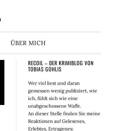
S
ÜBER MICH
Seitenspalte
RECOIL – DER KRIMIBLOG VON
TOBIAS GOHLIS
Wer viel liest und daran
gemessen wenig publiziert, wie
ich, fühlt sich wie eine
unabgeschossene Waffe.
An dieser Stelle finden Sie meine
Reaktionen auf Gelesenes,
Erlebtes, Ertragenes: