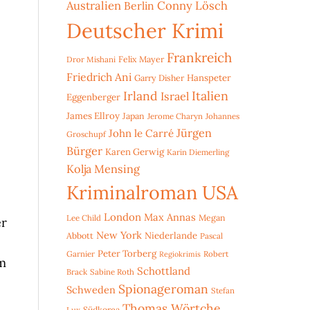
Australien
Conny Lösch
Berlin
Deutscher Krimi
Frankreich
Dror Mishani
Felix Mayer
Friedrich Ani
Hanspeter
Garry Disher
Irland
Italien
Israel
Eggenberger
James Ellroy
Japan
Jerome Charyn
Johannes
Jürgen
John le Carré
Groschupf
Bürger
Karen Gerwig
Karin Diemerling
Kolja Mensing
Kriminalroman USA
London
Max Annas
Lee Child
Megan
er
New York
Niederlande
Abbott
Pascal
Peter Torberg
Garnier
Robert
Regiokrimis
im
Schottland
Brack
Sabine Roth
Spionageroman
Schweden
Stefan
Thomas Wörtche
Lux
Südkorea