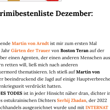
Krimibestenliste Dezember:
mmende
Martin von Arndt
ist mir zum ersten Mal
m Jahr
Gärten der Trauer
von
Boston Teran
auf der
 über einen Agenten, der einen anderen Menschen aus
retten will, ließ mich nach anderen
ermord thematisieren. Ich stieß auf
Martin von
er beeindruckend die Jagd auf einige Hauptverbrech
enkriegszeit verdrückt hatten.
ES TODES
ist in jeder Hinsicht näher dran, dichter 
des ostukrainischen Dichters
Serhij Zhadan
, der 2022
uchhandels ausgezeichnet wurde und mit
INTERNAT