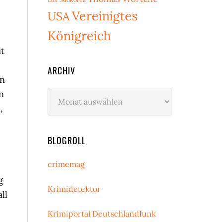
Vereinigtes
USA
Königreich
it
ARCHIV
rn
n
Archiv
,
BLOGROLL
crimemag
g
Krimidetektor
ll
Krimiportal Deutschlandfunk