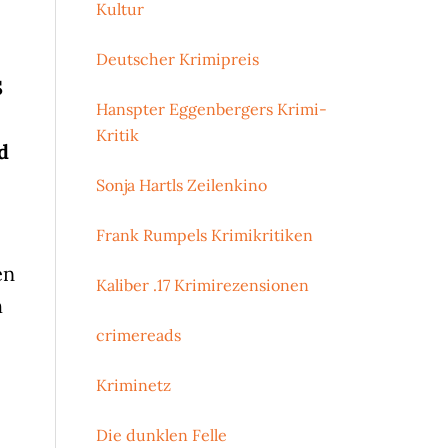
Kultur
Deutscher Krimipreis
S
Hanspter Eggenbergers Krimi-
Kritik
d
Sonja Hartls Zeilenkino
Frank Rumpels Krimikritiken
en
Kaliber .17 Krimirezensionen
h
crimereads
Kriminetz
Die dunklen Felle