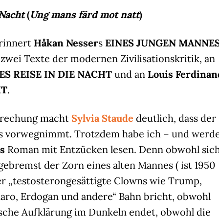
 Nacht
(
Ung mans färd mot natt
)
erinnert
Håkan Nesser
s
EINES JUNGEN MANNE
zwei Texte der modernen Zivilisationskritik, an
ES REISE IN DIE NACHT
und an
Louis Ferdinan
HT
.
sprechung macht
Sylvia Staude
deutlich, dass der
lles vorwegnimmt. Trotzdem habe ich – und werd
rs
Roman mit Entzücken lesen. Denn obwohl sic
ngebremst der Zorn eines alten Mannes (
ist 1950
r „testosterongesättigte Clowns wie Trump,
naro, Erdogan und andere“ Bahn bricht, obwohl
ische Aufklärung im Dunkeln endet, obwohl die