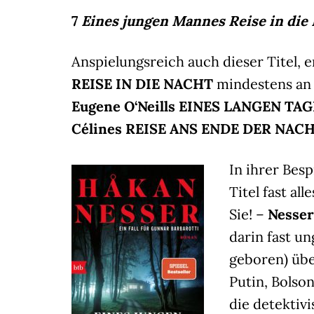
7
Eines jungen Mannes Reise in die
Anspielungsreich auch dieser Titel, 
REISE IN DIE NACHT
mindestens an 
Eugene O‘Neills
EINES LANGEN TAG
Célines REISE ANS ENDE DER NAC
In ihrer Be
Titel fast a
Sie! –
Nesse
darin fast u
geboren) übe
Putin, Bolso
die detektiv