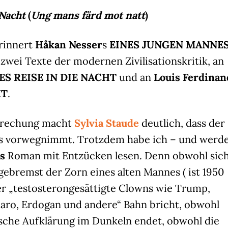
 Nacht
(
Ung mans färd mot natt
)
erinnert
Håkan Nesser
s
EINES JUNGEN MANNE
zwei Texte der modernen Zivilisationskritik, an
ES REISE IN DIE NACHT
und an
Louis Ferdinan
HT
.
sprechung macht
Sylvia Staude
deutlich, dass der
lles vorwegnimmt. Trotzdem habe ich – und werd
rs
Roman mit Entzücken lesen. Denn obwohl sic
ngebremst der Zorn eines alten Mannes (
ist 1950
r „testosterongesättigte Clowns wie Trump,
naro, Erdogan und andere“ Bahn bricht, obwohl
ische Aufklärung im Dunkeln endet, obwohl die