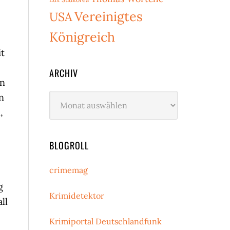
Vereinigtes
USA
Königreich
it
ARCHIV
rn
n
Archiv
,
BLOGROLL
crimemag
g
Krimidetektor
ll
Krimiportal Deutschlandfunk