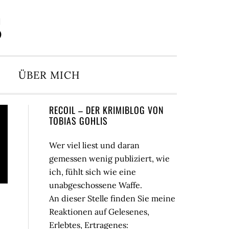
S
ÜBER MICH
Seitenspalte
RECOIL – DER KRIMIBLOG VON
TOBIAS GOHLIS
Wer viel liest und daran
gemessen wenig publiziert, wie
ich, fühlt sich wie eine
unabgeschossene Waffe.
An dieser Stelle finden Sie meine
Reaktionen auf Gelesenes,
Erlebtes, Ertragenes: