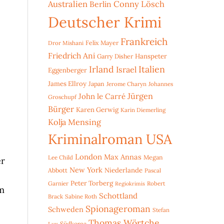
Australien
Conny Lösch
Berlin
Deutscher Krimi
Frankreich
Dror Mishani
Felix Mayer
Friedrich Ani
Hanspeter
Garry Disher
Irland
Italien
Israel
Eggenberger
James Ellroy
Japan
Jerome Charyn
Johannes
Jürgen
John le Carré
Groschupf
Bürger
Karen Gerwig
Karin Diemerling
Kolja Mensing
Kriminalroman USA
London
Max Annas
Lee Child
Megan
er
New York
Niederlande
Abbott
Pascal
Peter Torberg
Garnier
Robert
Regiokrimis
im
Schottland
Brack
Sabine Roth
Spionageroman
Schweden
Stefan
Thomas Wörtche
Lux
Südkorea