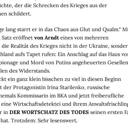
ichte, der die Schrecken des Krieges aus der
en schildert.
e lang starrt er in das Chaos aus Glut und Qualm.“ M
 Satz eröffnet
von Arndt
eines von mehreren
 die Realität des Krieges nicht in der Ukraine, sonde
chland aufs Tapet rufen: Ein Anschlag auf das Haus vo
Spionage und Mord von Putins angeheuerten Gesellen
len des Widerstands.
kt ein ganz klein bisschen zu viel in diesen Beginn
t der Protagonistin Irina Starilenko, russische
ehemals Kommissarin im BKA und jetzt freiberufliche
r eine Wirtschaftsdetektei und ihrem Anwaltsfrischlin
r in
DER WORTSCHATZ DES TODES
seinen ersten Fa
 hat. Trotzdem: Sehr lesenswert.