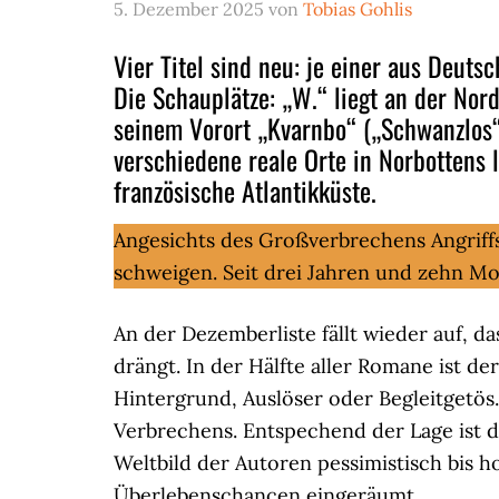
5. Dezember 2025
von
Tobias Gohlis
Vier Titel sind neu: je einer aus Deut
Die Schauplätze: „W.“ liegt an der Nor
seinem Vorort „Kvarnbo“ („Schwanzlos“
verschiedene reale Orte in Norbottens 
französische Atlantikküste.
Angesichts des Großverbrechens Angriff
schweigen. Seit drei Jahren und zehn Mo
An der Dezemberliste fällt wieder auf, d
drängt. In der Hälfte aller Romane ist de
Hintergrund, Auslöser oder Begleitgetös. 
Verbrechens. Entspechend der Lage ist de
Weltbild der Autoren pessimistisch bis 
Überlebenschancen eingeräumt.