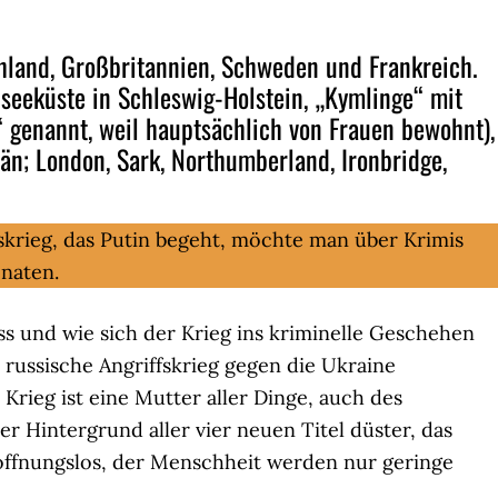
schland, Großbritannien, Schweden und Frankreich.
dseeküste in Schleswig-Holstein, „Kymlinge“ mit
 genannt, weil hauptsächlich von Frauen bewohnt),
län; London, Sark, Northumberland, Ironbridge,
skrieg, das Putin begeht, möchte man über Krimis
naten.
ass und wie sich der Krieg ins kriminelle Geschehen
r russische Angriffskrieg gegen die Ukraine
Krieg ist eine Mutter aller Dinge, auch des
r Hintergrund aller vier neuen Titel düster, das
hoffnungslos, der Menschheit werden nur geringe