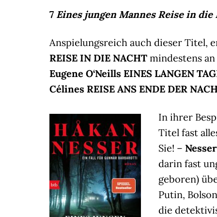
7
Eines jungen Mannes Reise in die
Anspielungsreich auch dieser Titel, 
REISE IN DIE NACHT
mindestens an 
Eugene O‘Neills
EINES LANGEN TAG
Célines REISE ANS ENDE DER NAC
In ihrer Be
Titel fast a
Sie! –
Nesse
darin fast u
geboren) übe
Putin, Bolso
die detektiv