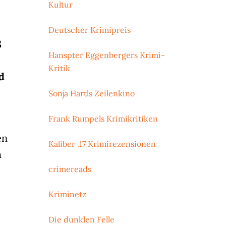
Kultur
Deutscher Krimipreis
S
Hanspter Eggenbergers Krimi-
Kritik
d
Sonja Hartls Zeilenkino
Frank Rumpels Krimikritiken
en
Kaliber .17 Krimirezensionen
h
crimereads
Kriminetz
Die dunklen Felle