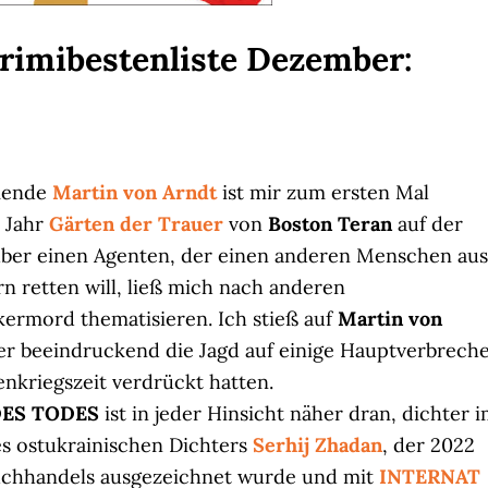
Krimibestenliste Dezember:
mmende
Martin von Arndt
ist mir zum ersten Mal
m Jahr
Gärten der Trauer
von
Boston Teran
auf der
 über einen Agenten, der einen anderen Menschen aus
retten will, ließ mich nach anderen
ermord thematisieren. Ich stieß auf
Martin von
er beeindruckend die Jagd auf einige Hauptverbrech
enkriegszeit verdrückt hatten.
ES TODES
ist in jeder Hinsicht näher dran, dichter 
des ostukrainischen Dichters
Serhij Zhadan
, der 2022
uchhandels ausgezeichnet wurde und mit
INTERNAT