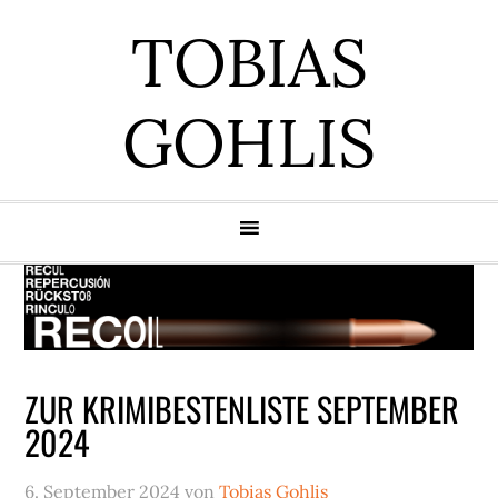
Zur
Zum
Zur
Zur
TOBIAS
Hauptnavigation
Inhalt
Seitenspalte
Fußzeile
springen
springen
springen
springen
GOHLIS
ZUR KRIMIBESTENLISTE SEPTEMBER
2024
6. September 2024
von
Tobias Gohlis