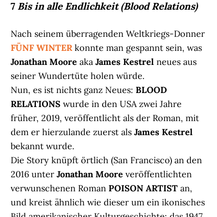
7
Bis in alle Endlichkeit (Blood Relations)
Nach seinem überragenden Weltkriegs-Donner
FÜNF WINTER
konnte man gespannt sein, was
Jonathan Moore
aka
James Kestrel
neues aus
seiner Wundertüte holen würde.
Nun, es ist nichts ganz Neues:
BLOOD
RELATIONS
wurde in den USA zwei Jahre
früher, 2019, veröffentlicht als der Roman, mit
dem er hierzulande zuerst als
James Kestrel
bekannt wurde.
Die Story knüpft örtlich (San Francisco) an den
2016 unter
Jonathan Moore
veröffentlichten
verwunschenen Roman
POISON ARTIST
an,
und kreist ähnlich wie dieser um ein ikonisches
Bild amerikanischer Kulturgeschichte: das 1947