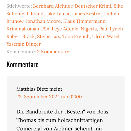
Stichworte:
Bernhard Aichner
,
Deutscher Krimi
,
Eike
Schönfeld
,
Irland
,
Jake Lamar
,
James Kestrel
,
Jochen
Brunow
,
Jonathan Moore
,
Klaus Timmermann
,
Kriminalroman USA
,
Leye Adenle
,
Nigeria
,
Paul Lynch
,
Robert Brack
,
Stefan Lux
,
Tana French
,
Ulrike Wasel
,
Yasemin Dinçer
Kommentare:
2 Kommentare
Leser-
Kommentare
Interaktionen
Matthias Dietz
meint
22. September 2024 um 02:00
Die Bandbreite der „Besten“ von Ross
Thomas bis zum holzschnittartigen
Comercial von Aichner scheint mir