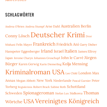
SCHLAGWÖRTER
Australien
Berlin
Arne Dahl
Andrea O'Brien
Andrea Stumpf
Deutscher Krimi
Conny Lösch
Dror
Frankreich
Friedrich Ani
Mishani
Felix Mayer
Garry Disher
Irland
Italien
Israel
Hanspeter Eggenberger
James Ellroy
Jürgen
John le Carré
Japan
Jerome Charyn
Johannes Groschupf
Bürger
Kolja Mensing
Karen Gerwig
Karin Diemerling
Kriminalroman USA
London
Max
Lee Child
Annas
New York
Niederlande
Peter
Megan Abbott
Pascal Garnier
Schottland
Torberg
Robert Brack
Sabine Roth
Regiokrimis
Spionageroman
Thomas
Schweden
Stefan Lux
Südkorea
Vereinigtes Königreich
USA
Wörtche