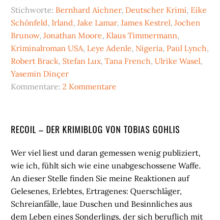
Stichworte:
Bernhard Aichner
,
Deutscher Krimi
,
Eike
Schönfeld
,
Irland
,
Jake Lamar
,
James Kestrel
,
Jochen
Brunow
,
Jonathan Moore
,
Klaus Timmermann
,
Kriminalroman USA
,
Leye Adenle
,
Nigeria
,
Paul Lynch
,
Robert Brack
,
Stefan Lux
,
Tana French
,
Ulrike Wasel
,
Yasemin Dinçer
Kommentare:
2 Kommentare
Seitenspalte
RECOIL – DER KRIMIBLOG VON TOBIAS GOHLIS
Wer viel liest und daran gemessen wenig publiziert,
wie ich, fühlt sich wie eine unabgeschossene Waffe.
An dieser Stelle finden Sie meine Reaktionen auf
Gelesenes, Erlebtes, Ertragenes: Querschläger,
Schreianfälle, laue Duschen und Besinnliches aus
dem Leben eines Sonderlings, der sich beruflich mit