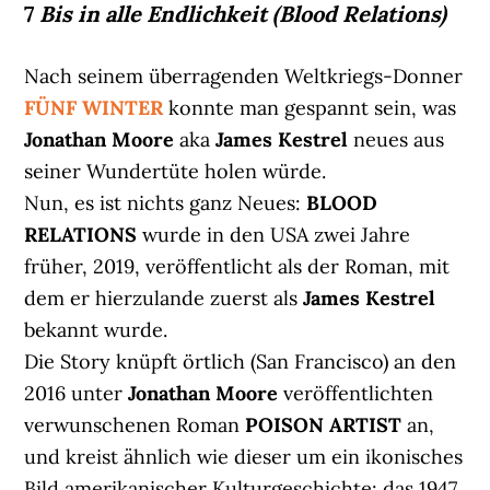
7
Bis in alle Endlichkeit (Blood Relations)
Nach seinem überragenden Weltkriegs-Donner
FÜNF WINTER
konnte man gespannt sein, was
Jonathan Moore
aka
James Kestrel
neues aus
seiner Wundertüte holen würde.
Nun, es ist nichts ganz Neues:
BLOOD
RELATIONS
wurde in den USA zwei Jahre
früher, 2019, veröffentlicht als der Roman, mit
dem er hierzulande zuerst als
James Kestrel
bekannt wurde.
Die Story knüpft örtlich (San Francisco) an den
2016 unter
Jonathan Moore
veröffentlichten
verwunschenen Roman
POISON ARTIST
an,
und kreist ähnlich wie dieser um ein ikonisches
Bild amerikanischer Kulturgeschichte: das 1947