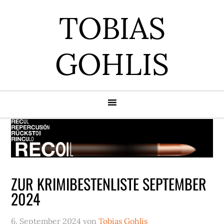
Zur
Zum
Zur
Zur
TOBIAS
Hauptnavigation
Inhalt
Seitenspalte
Fußzeile
springen
springen
springen
springen
GOHLIS
ZUR KRIMIBESTENLISTE SEPTEMBER
2024
6. September 2024
von
Tobias Gohlis