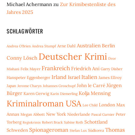
Michael Achermann
zu
Zur Krimibestenliste des
Jahres 2025
SCHLAGWÖRTER
Australien
Berlin
Arne Dahl
Andrea O'Brien
Andrea Stumpf
Deutscher Krimi
Conny Lösch
Dror
Frankreich
Friedrich Ani
Mishani
Felix Mayer
Garry Disher
Irland
Italien
Israel
Hanspeter Eggenberger
James Ellroy
Jürgen
John le Carré
Japan
Jerome Charyn
Johannes Groschupf
Bürger
Kolja Mensing
Karen Gerwig
Karin Diemerling
Kriminalroman USA
London
Max
Lee Child
Annas
New York
Niederlande
Peter
Megan Abbott
Pascal Garnier
Schottland
Torberg
Robert Brack
Sabine Roth
Regiokrimis
Spionageroman
Thomas
Schweden
Stefan Lux
Südkorea