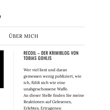
S
ÜBER MICH
Seitenspalte
RECOIL – DER KRIMIBLOG VON
TOBIAS GOHLIS
Wer viel liest und daran
gemessen wenig publiziert, wie
ich, fühlt sich wie eine
unabgeschossene Waffe.
An dieser Stelle finden Sie meine
Reaktionen auf Gelesenes,
Erlebtes, Ertragenes: