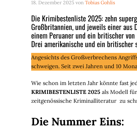
18. Dezember 2025
von
Tobias Gohlis
Die Krimibestenliste 2025: zehn superg
Großbritannien, und jeweils einer aus 
einem Peruaner und ein britischer von 
Drei amerikanische und ein britischer
Angesichts des Großverbrechens Angriff
schweigen. Seit zwei Jahren und 10 Mona
Wie schon im letzten Jahr könnte fast j
KRIMIBESTENLISTE 2025
als Modell für
zeitgenössische Kriminalliteratur zu sch
Die Nummer Eins: