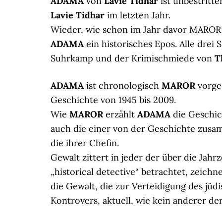
ADAMA
von
Lavie Tidhar
ist unbestritt
Lavie Tidhar
im letzten Jahr.
Wieder, wie schon im Jahr davor MAROR
ADAMA
ein historisches Epos. Alle drei
Suhrkamp und der Krimischmiede von
T
ADAMA
ist chronologisch
MAROR
vorgeo
Geschichte von 1945 bis 2009.
Wie
MAROR
erzählt
ADAMA
die Geschich
auch die einer von der Geschichte zus
die ihrer Chefin.
Gewalt zittert in jeder der über die Jah
„historical detective“ betrachtet, zeich
die Gewalt, die zur Verteidigung des jüd
Kontrovers, aktuell, wie kein anderer d