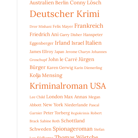
Australien
Conny Lösch
Berlin
Deutscher Krimi
Frankreich
Dror Mishani
Felix Mayer
Friedrich Ani
Hanspeter
Garry Disher
Irland
Italien
Israel
Eggenberger
James Ellroy
Japan
Jerome Charyn
Johannes
Jürgen
John le Carré
Groschupf
Bürger
Karen Gerwig
Karin Diemerling
Kolja Mensing
Kriminalroman USA
London
Max Annas
Lee Child
Megan
New York
Niederlande
Abbott
Pascal
Peter Torberg
Garnier
Robert
Regiokrimis
Schottland
Brack
Sabine Roth
Spionageroman
Schweden
Stefan
Thomas Wörtche
Lux
Südkorea