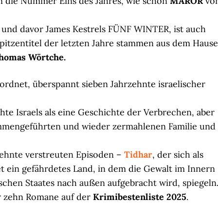
en die Nummer Eins des Jahres, wie schon
MAROR
vo
 und davor James Kestrels FÜNF WINTER, ist auch
 Spitzentitel der letzten Jahre stammen aus dem Hause
homas Wörtche.
rdnet, überspannt sieben Jahrzehnte israelischer
te Israels als eine Geschichte der Verbrechen, aber
ammengeführten und wieder zermahlenen Familie und
rzehnte verstreuten Episoden –
Tidhar
, der sich als
net ein gefährdetes Land, in dem die Gewalt im Innern
ischen Staates nach außen aufgebracht wird, spiegeln
er zehn Romane auf der
Krimibestenliste 2025
.