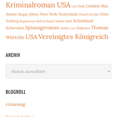
Kriminalroman USA
London
Max
Lee Child
Annas
New York
Niederlande
Peter
Megan Abbott
Pascal Garnier
Schottland
Torberg
Robert Brack
Sabine Roth
Regiokrimis
Spionageroman
Thomas
Schweden
Stefan Lux
Südkorea
Vereinigtes Königreich
USA
Wörtche
ARCHIV
Archiv
BLOGROLL
crimemag