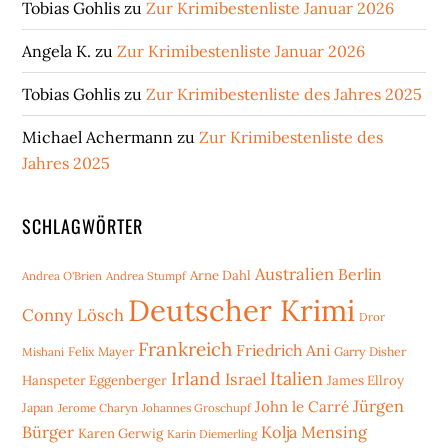
Tobias Gohlis
zu
Zur Krimibestenliste Januar 2026
Angela K.
zu
Zur Krimibestenliste Januar 2026
Tobias Gohlis
zu
Zur Krimibestenliste des Jahres 2025
Michael Achermann
zu
Zur Krimibestenliste des
Jahres 2025
SCHLAGWÖRTER
Australien
Berlin
Arne Dahl
Andrea O'Brien
Andrea Stumpf
Deutscher Krimi
Conny Lösch
Dror
Frankreich
Friedrich Ani
Mishani
Felix Mayer
Garry Disher
Irland
Italien
Israel
Hanspeter Eggenberger
James Ellroy
Jürgen
John le Carré
Japan
Jerome Charyn
Johannes Groschupf
Bürger
Kolja Mensing
Karen Gerwig
Karin Diemerling