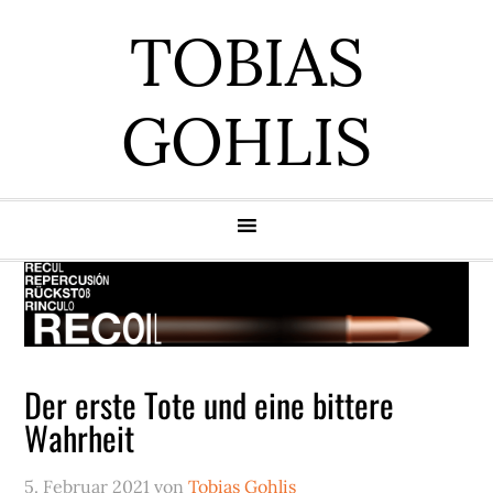
Zur
Zum
Zur
Zur
TOBIAS
Hauptnavigation
Inhalt
Seitenspalte
Fußzeile
springen
springen
springen
springen
GOHLIS
Der erste Tote und eine bittere
Wahrheit
5. Februar 2021
von
Tobias Gohlis