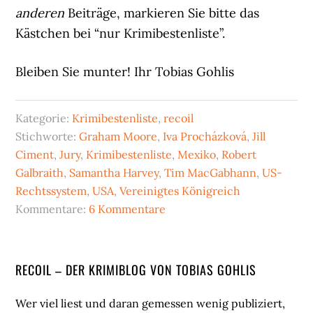
anderen
Beiträge, markieren Sie bitte das
Kästchen bei “nur Krimibestenliste”.
Bleiben Sie munter! Ihr Tobias Gohlis
Kategorie:
Krimibestenliste
,
recoil
Stichworte:
Graham Moore
,
Iva Procházková
,
Jill
Ciment
,
Jury
,
Krimibestenliste
,
Mexiko
,
Robert
Galbraith
,
Samantha Harvey
,
Tim MacGabhann
,
US-
Rechtssystem
,
USA
,
Vereinigtes Königreich
Kommentare:
6 Kommentare
Seitenspalte
RECOIL – DER KRIMIBLOG VON TOBIAS GOHLIS
Wer viel liest und daran gemessen wenig publiziert,