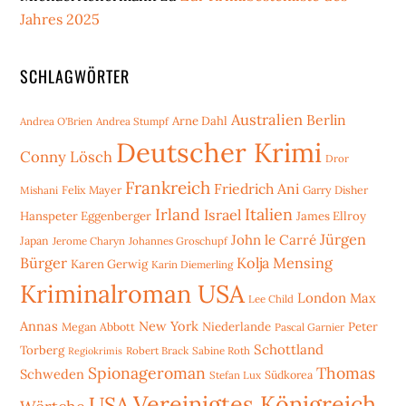
Jahres 2025
SCHLAGWÖRTER
Australien
Berlin
Arne Dahl
Andrea O'Brien
Andrea Stumpf
Deutscher Krimi
Conny Lösch
Dror
Frankreich
Friedrich Ani
Mishani
Felix Mayer
Garry Disher
Irland
Italien
Israel
Hanspeter Eggenberger
James Ellroy
Jürgen
John le Carré
Japan
Jerome Charyn
Johannes Groschupf
Bürger
Kolja Mensing
Karen Gerwig
Karin Diemerling
Kriminalroman USA
London
Max
Lee Child
Annas
New York
Niederlande
Peter
Megan Abbott
Pascal Garnier
Schottland
Torberg
Robert Brack
Sabine Roth
Regiokrimis
Spionageroman
Thomas
Schweden
Stefan Lux
Südkorea
Vereinigtes Königreich
USA