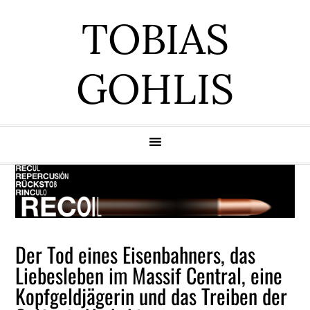
Zur
Zum
Zur
Zur
TOBIAS
Hauptnavigation
Inhalt
Seitenspalte
Fußzeile
springen
springen
springen
springen
GOHLIS
Der Tod eines Eisenbahners, das
Liebesleben im Massif Central, eine
Kopfgeldjägerin und das Treiben der