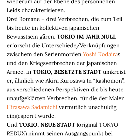
wiederum auf der Ebene des persönlichen
Leids charakterisieren.
Drei Romane – drei Verbrechen, die zum Teil
bis heute im kollektiven japanischen
Bewusstsein gären.
TOKIO IM JAHR NULL
erforscht die Unterschiede/Verknüpfungen
zwischem den Serienmorden
Yoshi Kodaira
s
und den Kriegsverbrechen der japanischen
Armee. In
TOKIO, BESETZTE STADT
umkreist
er, ähnlich wie Akira Kurosawa In “Rashomon”,
aus verschiedenen Perspektiven die bis heute
unaufgeklärten Verbrechen, für die der Maler
Hirasawa Sadamichi
vermutlich unschuldig
eingesperrt wurde.
Und
TOKIO, NEUE STADT
(original TOKYO
REDUX) nimmt seinen Ausgangspunkt bei