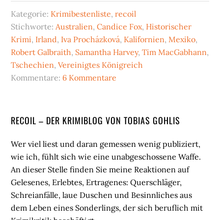
Kategorie:
Krimibestenliste
,
recoil
Stichworte:
Australien
,
Candice Fox
,
Historischer
Krimi
,
Irland
,
Iva Procházková
,
Kalifornien
,
Mexiko
,
Robert Galbraith
,
Samantha Harvey
,
Tim MacGabhann
,
Tschechien
,
Vereinigtes Königreich
Kommentare:
6 Kommentare
Seitenspalte
RECOIL – DER KRIMIBLOG VON TOBIAS GOHLIS
Wer viel liest und daran gemessen wenig publiziert,
wie ich, fühlt sich wie eine unabgeschossene Waffe.
An dieser Stelle finden Sie meine Reaktionen auf
Gelesenes, Erlebtes, Ertragenes: Querschläger,
Schreianfälle, laue Duschen und Besinnliches aus
dem Leben eines Sonderlings, der sich beruflich mit