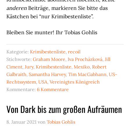
anderen
Beiträge, markieren Sie bitte das
Kästchen bei “nur Krimibestenliste”.
Bleiben Sie munter! Ihr Tobias Gohlis
Kategorie:
Krimibestenliste
,
recoil
Stichworte:
Graham Moore
,
Iva Procházková
,
Jill
Ciment
,
Jury
,
Krimibestenliste
,
Mexiko
,
Robert
Galbraith
,
Samantha Harvey
,
Tim MacGabhann
,
US-
Rechtssystem
,
USA
,
Vereinigtes Königreich
Kommentare:
6 Kommentare
Von Dark bis zum großen Aufräumen
8. Januar 2021
von
Tobias Gohlis