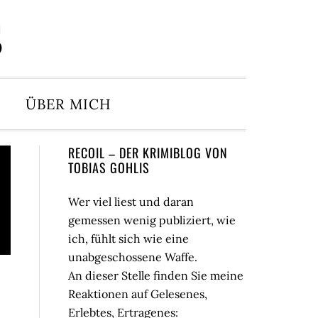
S
ÜBER MICH
Seitenspalte
RECOIL – DER KRIMIBLOG VON
TOBIAS GOHLIS
Wer viel liest und daran
gemessen wenig publiziert, wie
ich, fühlt sich wie eine
unabgeschossene Waffe.
An dieser Stelle finden Sie meine
Reaktionen auf Gelesenes,
Erlebtes, Ertragenes: