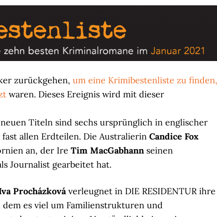
riker zurückgehen,
um eine Krimibestenliste zu finden
tzt
waren. Dieses Ereignis wird mit dieser
neuen Titeln sind sechs ursprünglich in englischer
fast allen Erdteilen. Die Australierin
Candice Fox
ornien an, der Ire
Tim MacGabhann
seinen
s Journalist gearbeitet hat.
Iva Procházková
verleugnet in DIE RESIDENTUR ihre
 dem es viel um Familienstrukturen und