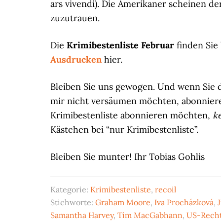
ars vivendi). Die Amerikaner scheinen der 
zuzutrauen.
Die
Krimibestenliste Februar
finden Sie
Ausdrucken
hier.
Bleiben Sie uns gewogen. Und wenn Sie d
mir nicht versäumen möchten, abonnier
Krimibestenliste abonnieren möchten,
k
Kästchen bei “nur Krimibestenliste”.
Bleiben Sie munter! Ihr Tobias Gohlis
Kategorie:
Krimibestenliste
,
recoil
Stichworte:
Graham Moore
,
Iva Procházková
,
Samantha Harvey
,
Tim MacGabhann
,
US-Recht