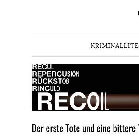
Zur
Zum
Zur
Zur
Hauptnavigation
Inhalt
Seitenspalte
Fußzeile
springen
springen
springen
springen
KRIMINALLIT
Der erste Tote und eine bittere