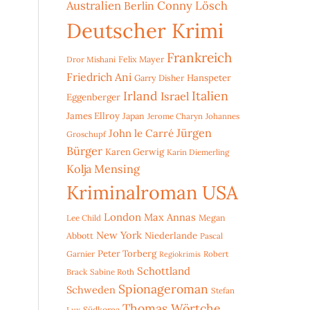
Australien
Conny Lösch
Berlin
Deutscher Krimi
Frankreich
Dror Mishani
Felix Mayer
Friedrich Ani
Hanspeter
Garry Disher
Irland
Italien
Israel
Eggenberger
James Ellroy
Japan
Jerome Charyn
Johannes
Jürgen
John le Carré
Groschupf
Bürger
Karen Gerwig
Karin Diemerling
Kolja Mensing
Kriminalroman USA
London
Max Annas
Lee Child
Megan
New York
Niederlande
Abbott
Pascal
Peter Torberg
Garnier
Robert
Regiokrimis
Schottland
Brack
Sabine Roth
Spionageroman
Schweden
Stefan
Thomas Wörtche
Lux
Südkorea