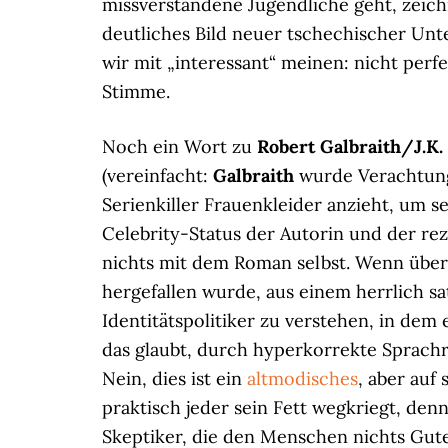
missverstandene Jugendliche geht, zeich
deutliches Bild neuer tschechischer Unte
wir mit „interessant“ meinen: nicht perf
Stimme.
Noch ein Wort zu
Robert Galbraith/J.K.
(vereinfacht:
Galbraith
wurde Verachtung
Serienkiller Frauenkleider anzieht, um s
Celebrity-Status der Autorin und der rez
nichts mit dem Roman selbst. Wenn über
hergefallen wurde, aus einem herrlich sat
Identitätspolitiker zu verstehen, in de
das glaubt, durch hyperkorrekte Sprachr
Nein, dies ist ein
altmodisches
, aber auf
praktisch jeder sein Fett wegkriegt, den
Skeptiker, die den Menschen nichts Gut