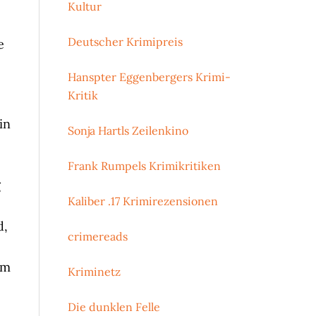
Kultur
Deutscher Krimipreis
e
Hanspter Eggenbergers Krimi-
Kritik
in
Sonja Hartls Zeilenkino
Frank Rumpels Krimikritiken
g
Kaliber .17 Krimirezensionen
d,
crimereads
em
Kriminetz
Die dunklen Felle