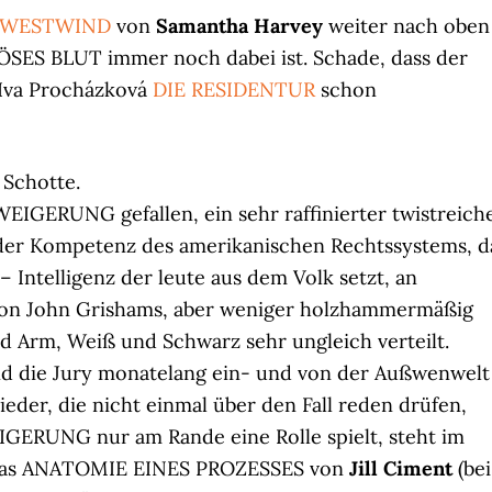
WESTWIND
von
Samantha Harvey
weiter nach oben
 BÖSES BLUT immer noch dabei ist. Schade, dass der
 Iva Procházková
DIE RESIDENTUR
schon
 Schotte.
IGERUNG gefallen, ein sehr raffinierter twistreich
n der Kompetenz des amerikanischen Rechtssystems, d
– Intelligenz der leute aus dem Volk setzt, an
tion John Grishams, aber weniger holzhammermäßig
nd Arm, Weiß und Schwarz sehr ungleich verteilt.
d die Jury monatelang ein- und von der Außwenwelt
ieder, die nicht einmal über den Fall reden drüfen,
IGERUNG nur am Rande eine Rolle spielt, steht im
mas ANATOMIE EINES PROZESSES von
Jill Ciment
(bei