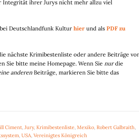
Integrität ihrer Jurys nicht mehr allzu viel
 bei Deutschlandfunk Kultur
hier
und als
PDF zu
ie nächste Krimibestenliste oder andere Beiträge vo
en Sie bitte meine Homepage. Wenn Sie
nur
die
eine anderen
Beiträge, markieren Sie bitte das
Jill Ciment
,
Jury
,
Krimibestenliste
,
Mexiko
,
Robert Galbraith
,
ssystem
,
USA
,
Vereinigtes Königreich