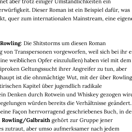
net aber trotz einiger Umständlichkeiten ein
rwürfigkeit. Dieser Roman ist ein Beispiel dafür, was
ekt, quer zum internationalen Mainstream, eine eigen
 Rowling
: Die Shitstorms um diesen Roman
 von Transpersonen vorgeworfen, weil sich bei ihr e
eine weiblichen Opfer einzulullen) haben viel mit dem
iproken Geltungssucht ihrer Angreifer zu tun, aber
haupt ist die ohnmächtige Wut, mit der über Rowlin
irischen Kapitel über jugendlich radikale
m ein Denken durch Rotwein und Whiskey gezogen wir
egelungen würden bereits die Verhältnisse geändert.
 seine Façon herrvorragend geschriebenes Buch, in d
n
Rowling/Galbraith
gehört zur Gruppe jener
es zutraut, aber umso aufmerksamer nach jedem